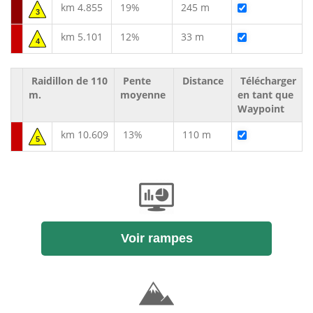
km 4.855
19%
245 m
3
km 5.101
12%
33 m
4
Raidillon de 110
Pente
Distance
Télécharger
m.
moyenne
en tant que
Waypoint
km 10.609
13%
110 m
5
Voir rampes