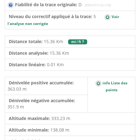
Fiabilité de la trace originale:
D
(559/37/1/2/-/74)
Niveau du correctif appliqué à la trace:
5
Voir
l'analyse non corrigée
Distance totale:
15.36 Km
mi / ft ?
Distance analysée:
15.36 Km
Distance linéaire:
0.01 Km
Dénivelée positive accumulée:
info Liste des
363.03 m
points
Dénivelée négative accumulée:
351.9 m
Altitude maximale:
333.23 m
Altitude minimale:
138.08 m