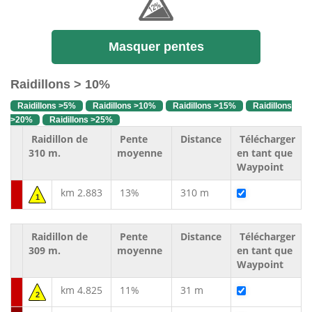
Masquer pentes
Raidillons > 10%
Raidillons >5%
Raidillons >10%
Raidillons >15%
Raidillons
>20%
Raidillons >25%
Raidillon de
Pente
Distance
Télécharger
310 m.
moyenne
en tant que
Waypoint
km 2.883
13%
310 m
1
Raidillon de
Pente
Distance
Télécharger
309 m.
moyenne
en tant que
Waypoint
km 4.825
11%
31 m
2