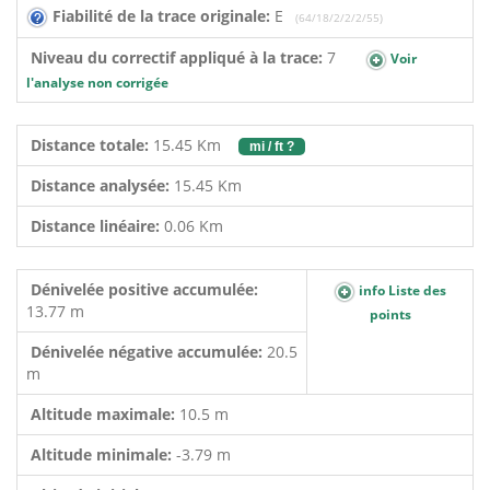
Fiabilité de la trace originale:
E
(64/18/2/2/2/55)
Niveau du correctif appliqué à la trace:
7
Voir
l'analyse non corrigée
Distance totale:
15.45 Km
mi / ft ?
Distance analysée:
15.45 Km
Distance linéaire:
0.06 Km
Dénivelée positive accumulée:
info Liste des
13.77 m
points
Dénivelée négative accumulée:
20.5
m
Altitude maximale:
10.5 m
Altitude minimale:
-3.79 m