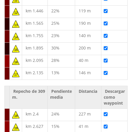
11
km 1.446
22%
119 m
12
km 1.565
25%
190 m
13
km 1.755
23%
140 m
14
km 1.895
30%
200 m
15
km 2.095
28%
40 m
16
km 2.135
13%
146 m
17
Repecho de 309
Pendiente
Distancia
Descargar
m.
media
como
waypoint
km 2.4
24%
227 m
18
km 2.627
15%
41 m
19