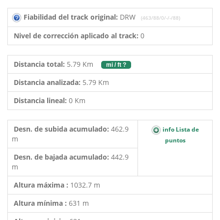
Fiabilidad del track original:
DRW
(463/88/0/-/-/88)
Nivel de corrección aplicado al track:
0
Distancia total:
5.79 Km
mi / ft ?
Distancia analizada:
5.79 Km
Distancia lineal:
0 Km
Desn. de subida acumulado:
462.9
info Lista de
m
puntos
Desn. de bajada acumulado:
442.9
m
Altura máxima :
1032.7 m
Altura mínima :
631 m