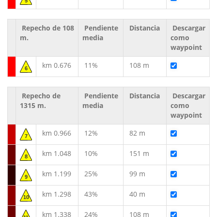
5
Repecho de 108
Pendiente
Distancia
Descargar
m.
media
como
waypoint
km 0.676
11%
108 m
6
Repecho de
Pendiente
Distancia
Descargar
1315 m.
media
como
waypoint
km 0.966
12%
82 m
7
km 1.048
10%
151 m
8
km 1.199
25%
99 m
9
km 1.298
43%
40 m
10
km 1.338
24%
108 m