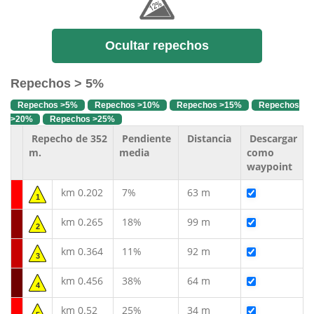
Ocultar repechos
Repechos > 5%
Repechos >5%
Repechos >10%
Repechos >15%
Repechos
>20%
Repechos >25%
Repecho de 352
Pendiente
Distancia
Descargar
m.
media
como
waypoint
km 0.202
7%
63 m
1
km 0.265
18%
99 m
2
km 0.364
11%
92 m
3
km 0.456
38%
64 m
4
km 0.52
25%
34 m