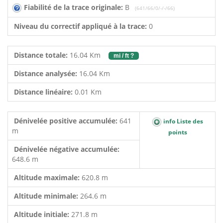
Fiabilité de la trace originale:
B
(641/66/0/-/-/66)
Niveau du correctif appliqué à la trace:
0
Distance totale:
16.04 Km
mi / ft ?
Distance analysée:
16.04 Km
Distance linéaire:
0.01 Km
Dénivelée positive accumulée:
641
info Liste des
m
points
Dénivelée négative accumulée:
648.6 m
Altitude maximale:
620.8 m
Altitude minimale:
264.6 m
Altitude initiale:
271.8 m