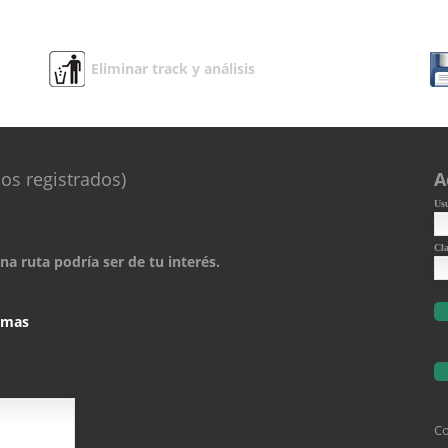
Eliminar track y análisis
os registrados)
A
Us
Cl
a ruta podría ser de tu interés.
comas
Co