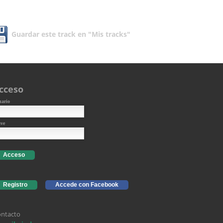
Guardar este track en "Mis tracks"
cceso
uario
ave
Acceso
Registro
Accede con Facebook
ntacto