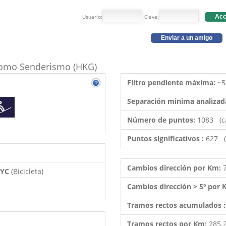
Usuario:
Clave:
Acc
Enviar a un amigo
o como Senderismo (HKG)
Filtro pendiente máxima:
~5
Separación minima analizad
Número de puntos:
1083 (c
Puntos significativos :
627 (
Cambios dirección por Km:
 BYC
(Bicicleta)
Cambios dirección > 5º por
Tramos rectos acumulados 
Tramos rectos por Km:
285.