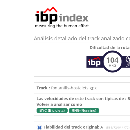
Análisis detallado del track analizad
Dificultad de la ruta
104
HKG
Track :
fontanills-hostalets.gpx
Las velocidades de este track son típicas de :
Volver a analizar como
BYC (Bicicleta)
RNG (Running)
Fiabilidad del track original:
A
(589/72/0/-/-/72)