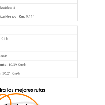
izables:
4
izables por Km:
0.114
3:01 h
 Km/h
ento:
10.39 Km/h
a:
30.21 Km/h