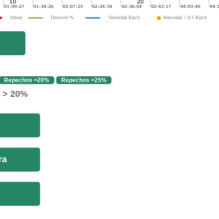
Altura
Desnivel %
Velocidad Km/h
Velocidad < 0.5 Km/h
Repechos >20%
Repechos >25%
o > 20%
ra