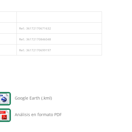
Ref.: 36172170671632
Ref.: 36172170846048
Ref.: 36172170699197
Google Earth (.kml)
Análisis en formato PDF