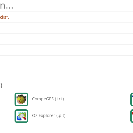
n...
cks".
)
CompeGPS (.trk)
OziExplorer (.plt)