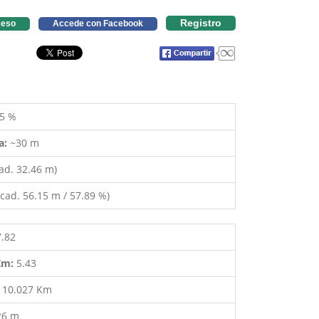
Registro
eso
Accede con Facebook
5 %
a:
~30 m
ad. 32.46 m)
cad. 56.15 m / 57.89 %)
7.82
 Km:
5.43
:
10.027 Km
26 m