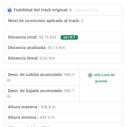
Fiabilidad del track original:
A
(589/72/0/-/-/72)
Nivel de corrección aplicado al track:
0
Distancia total:
35.15 Km
mi / ft ?
Distancia analizada:
35.15 Km
Distancia lineal:
0.02 Km
Desn. de subida acumulado:
589.3
info Lista de
m
puntos
Desn. de bajada acumulado:
582.7
m
Altura máxima :
928.8 m
Altura mínima :
439.5 m