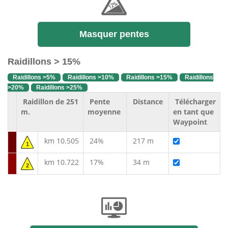
Masquer pentes
Raidillons > 15%
Raidillons >5%
Raidillons >10%
Raidillons >15%
Raidillons
>20%
Raidillons >25%
Raidillon de 251
Pente
Distance
Télécharger
m.
moyenne
en tant que
Waypoint
km 10.505
24%
217 m
1
km 10.722
17%
34 m
2