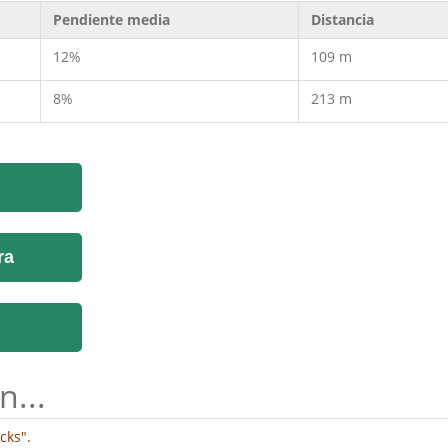
Pendiente media
Distancia
12%
109 m
8%
213 m
ra
n...
cks".