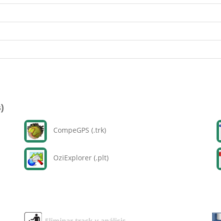
)
CompeGPS (.trk)
OziExplorer (.plt)
Eliminar track y análisis