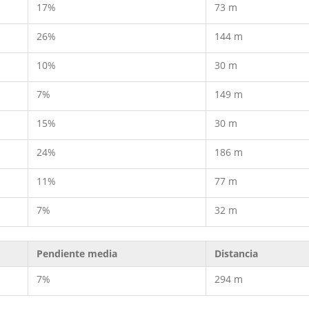
17%
73 m
26%
144 m
10%
30 m
7%
149 m
15%
30 m
24%
186 m
11%
77 m
7%
32 m
Pendiente media
Distancia
7%
294 m