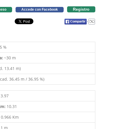
Registro
eso
Accede con Facebook
5 %
a:
~30 m
d. 13.41 m)
cad. 36.45 m / 36.95 %)
13.97
 Km:
10.31
:
0.966 Km
11 m