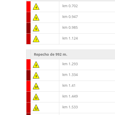
km 0.702
4
km 0.947
5
km 0.985
6
km 1.124
7
Repecho de 992 m.
km 1.293
8
km 1.334
9
km 1.41
10
km 1.449
11
km 1.533
12