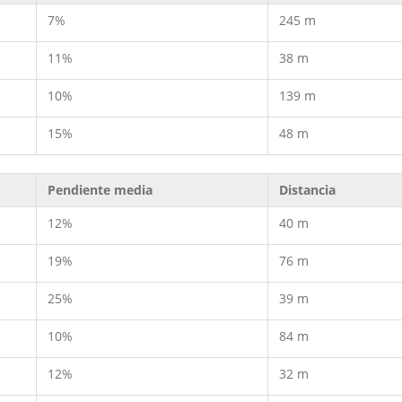
7%
245 m
11%
38 m
10%
139 m
15%
48 m
Pendiente media
Distancia
12%
40 m
19%
76 m
25%
39 m
10%
84 m
12%
32 m