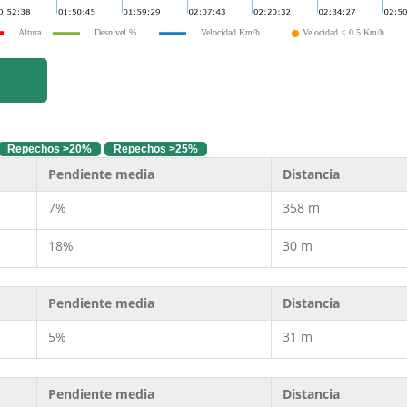
Altura
Desnivel %
Velocidad Km/h
Velocidad < 0.5 Km/h
Repechos >20%
Repechos >25%
Pendiente media
Distancia
7%
358 m
18%
30 m
Pendiente media
Distancia
5%
31 m
Pendiente media
Distancia