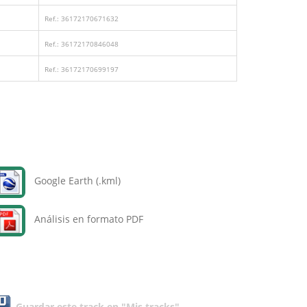
Ref.: 36172170671632
Ref.: 36172170846048
Ref.: 36172170699197
Google Earth (.kml)
Análisis en formato PDF
Guardar este track en "Mis tracks"