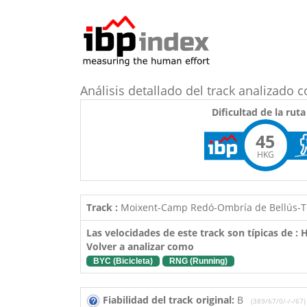
Análisis detallado del track analizad
Dificultad de la ruta
45
HKG
Track :
Moixent-Camp Redó-Ombría de Bellús-T
Las velocidades de este track son típicas de :
Volver a analizar como
BYC (Bicicleta)
RNG (Running)
Fiabilidad del track original:
B
(389/67/0/-/-/67)