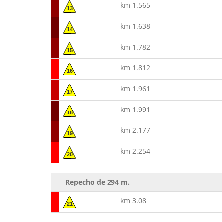
km 1.565
13
km 1.638
14
km 1.782
15
km 1.812
16
km 1.961
17
km 1.991
18
km 2.177
19
km 2.254
20
Repecho de 294 m.
km 3.08
21