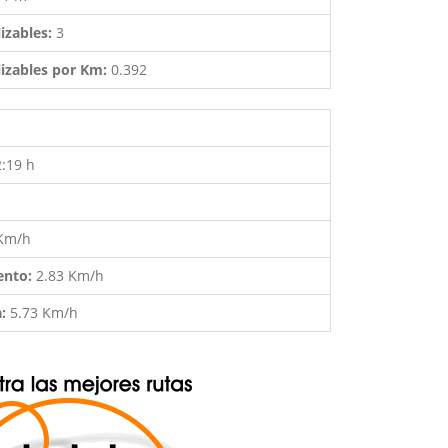
izables:
3
izables por Km:
0.392
2:19 h
 Km/h
ento:
2.83 Km/h
a:
5.73 Km/h