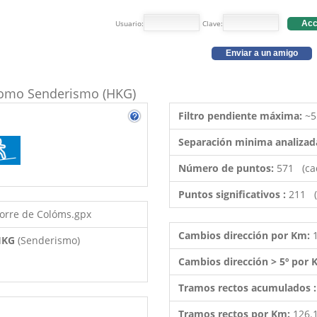
Usuario:
Clave:
Acc
Enviar a un amigo
o como Senderismo (HKG)
Filtro pendiente máxima:
~5
Separación minima analizad
Número de puntos:
571 (ca
Puntos significativos :
211 (
orre de Colóms.gpx
Cambios dirección por Km:
 HKG
(Senderismo)
Cambios dirección > 5º por
Tramos rectos acumulados 
Tramos rectos por Km:
126.