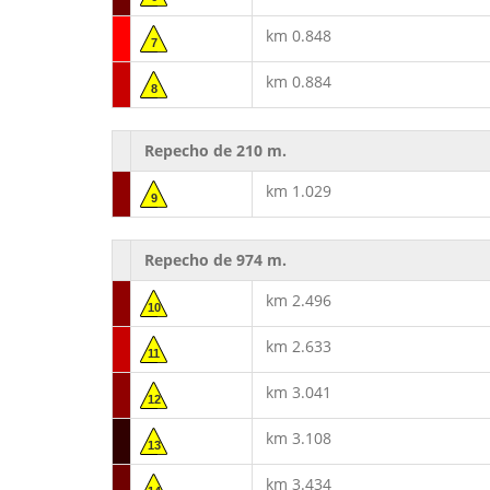
km 0.848
7
km 0.884
8
Repecho de 210 m.
km 1.029
9
Repecho de 974 m.
km 2.496
10
km 2.633
11
km 3.041
12
km 3.108
13
km 3.434