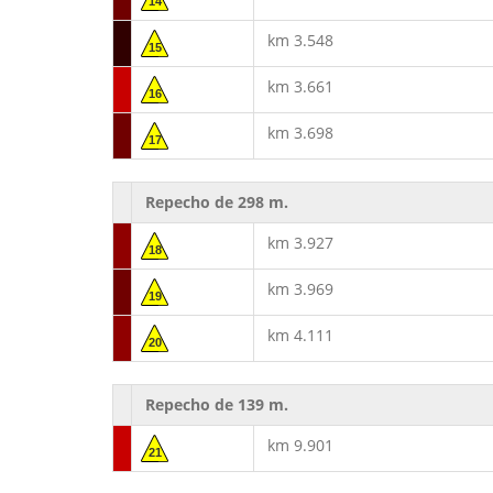
14
km 3.548
15
km 3.661
16
km 3.698
17
Repecho de 298 m.
km 3.927
18
km 3.969
19
km 4.111
20
Repecho de 139 m.
km 9.901
21