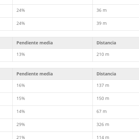
24%
36 m
24%
39 m
Pendiente media
Distancia
13%
210 m
Pendiente media
Distancia
16%
137 m
15%
150 m
14%
67 m
29%
326 m
21%
114 m