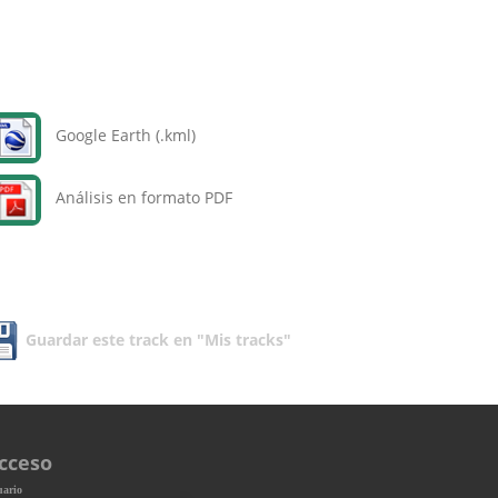
Google Earth (.kml)
Análisis en formato PDF
Guardar este track en "Mis tracks"
cceso
uario