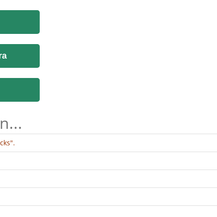
ra
n...
cks".