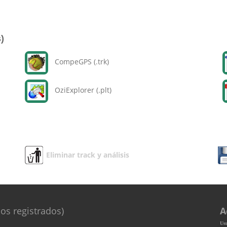
)
CompeGPS (.trk)
OziExplorer (.plt)
Eliminar track y análisis
os registrados)
A
Us