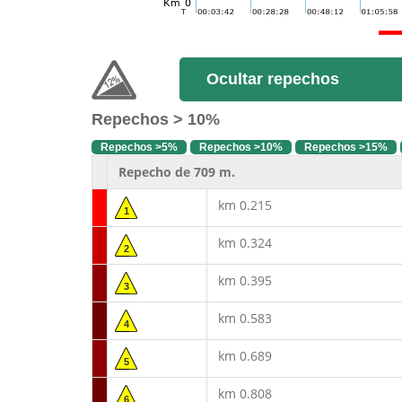
Ocultar repechos
Repechos > 10%
Repechos >5%
Repechos >10%
Repechos >15%
Repecho de 709 m.
km 0.215
1
km 0.324
2
km 0.395
3
km 0.583
4
km 0.689
5
km 0.808
6