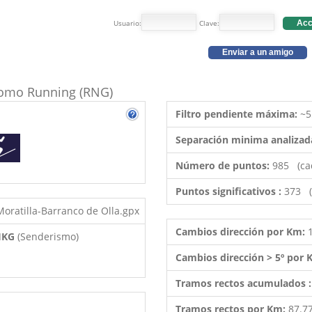
Usuario:
Clave:
Acc
Enviar a un amigo
 como Running (RNG)
Filtro pendiente máxima:
~5
Separación minima analizad
Número de puntos:
985 (ca
Puntos significativos :
373 (
oratilla-Barranco de Olla.gpx
Cambios dirección por Km:
 HKG
(Senderismo)
Cambios dirección > 5º por
Tramos rectos acumulados 
Tramos rectos por Km:
87.7