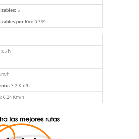
izables:
5
izables por Km:
0.369
4:05 h
 Km/h
ento:
3.2 Km/h
a:
6.24 Km/h