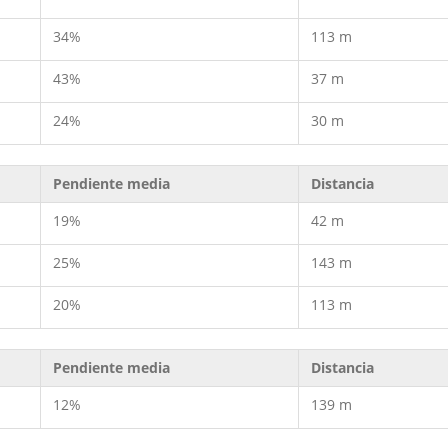
34%
113 m
43%
37 m
24%
30 m
Pendiente media
Distancia
19%
42 m
25%
143 m
20%
113 m
Pendiente media
Distancia
12%
139 m