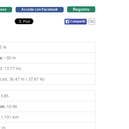
Registro
eso
Accede con Facebook
5 %
a:
~30 m
d. 13.77 m)
cad. 36.47 m / 37.87 %)
13.85
 Km:
10.98
:
1.191 Km
7 m