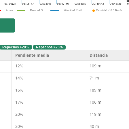
Altura
Desnivel %
Velocidad Km/h
Velocidad < 0.5 Km/h
Repechos >20%
Repechos >25%
Pendiente media
Distancia
12%
109 m
14%
71 m
16%
189 m
17%
106 m
20%
119 m
20%
40 m