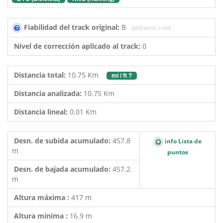
Fiabilidad del track original:
B
(458/60/0/-/-/60)
Nivel de corrección aplicado al track:
0
Distancia total:
10.75 Km
mi / ft ?
Distancia analizada:
10.75 Km
Distancia lineal:
0.01 Km
Desn. de subida acumulado:
457.8
info Lista de
m
puntos
Desn. de bajada acumulado:
457.2
m
Altura máxima :
417 m
Altura mínima :
16.9 m