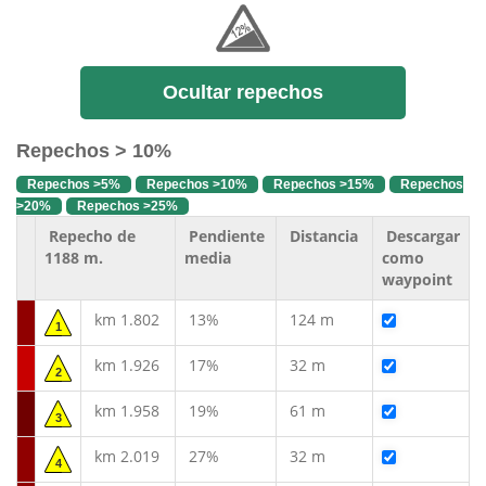
Ocultar repechos
Repechos > 10%
Repechos >5%
Repechos >10%
Repechos >15%
Repechos
>20%
Repechos >25%
Repecho de
Pendiente
Distancia
Descargar
1188 m.
media
como
waypoint
km 1.802
13%
124 m
1
km 1.926
17%
32 m
2
km 1.958
19%
61 m
3
km 2.019
27%
32 m
4