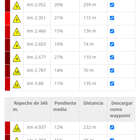
km 2.052
20%
299 m
5
km 2.351
21%
115 m
6
km 2.466
15%
136 m
7
km 2.603
10%
74 m
8
km 2.677
27%
110 m
9
km 2.787
14%
70 m
10
km 3.88
11%
135 m
11
Repecho de 345
Pendiente
Distancia
Descargar
m.
media
como
waypoint
km 4.937
12%
232 m
12