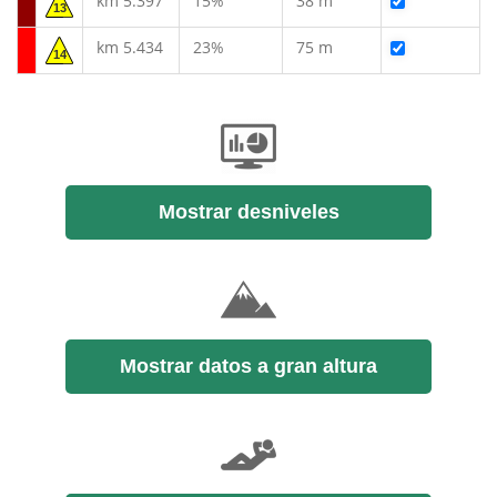
km 5.397
15%
38 m
13
km 5.434
23%
75 m
14
Mostrar desniveles
Mostrar datos a gran altura