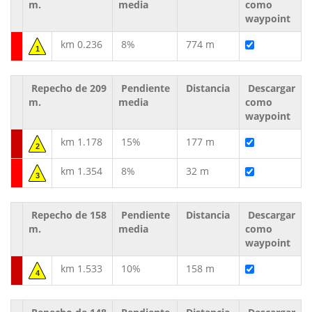
m.
media
como
waypoint
km 0.236
8%
774 m
1
Repecho de 209
Pendiente
Distancia
Descargar
m.
media
como
waypoint
km 1.178
15%
177 m
2
km 1.354
8%
32 m
3
Repecho de 158
Pendiente
Distancia
Descargar
m.
media
como
waypoint
km 1.533
10%
158 m
4