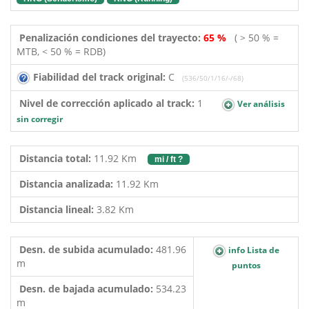
Penalización condiciones del trayecto:
65 %
( > 50 % =
MTB, < 50 % = RDB)
Fiabilidad del track original:
C
(536/50/1/16/-/68)
Nivel de corrección aplicado al track:
1
Ver análisis
sin corregir
Distancia total:
11.92 Km
mi / ft ?
Distancia analizada:
11.92 Km
Distancia lineal:
3.82 Km
Desn. de subida acumulado:
481.96
info Lista de
m
puntos
Desn. de bajada acumulado:
534.23
m