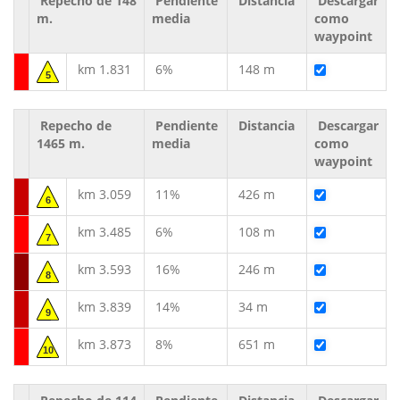
Repecho de 148
Pendiente
Distancia
Descargar
m.
media
como
waypoint
km 1.831
6%
148 m
5
Repecho de
Pendiente
Distancia
Descargar
1465 m.
media
como
waypoint
km 3.059
11%
426 m
6
km 3.485
6%
108 m
7
km 3.593
16%
246 m
8
km 3.839
14%
34 m
9
km 3.873
8%
651 m
10