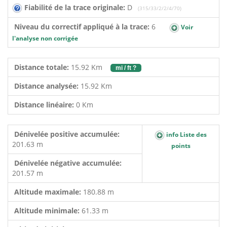
Fiabilité de la trace originale:
D
(315/33/2/2/4/70)
Niveau du correctif appliqué à la trace:
6
Voir
l'analyse non corrigée
Distance totale:
15.92 Km
mi / ft ?
Distance analysée:
15.92 Km
Distance linéaire:
0 Km
Dénivelée positive accumulée:
info Liste des
201.63 m
points
Dénivelée négative accumulée:
201.57 m
Altitude maximale:
180.88 m
Altitude minimale:
61.33 m