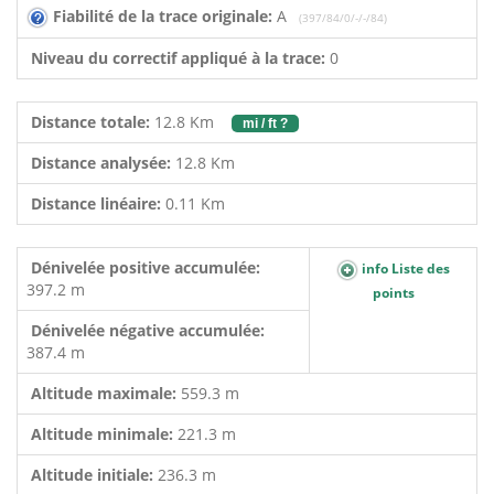
Fiabilité de la trace originale:
A
(397/84/0/-/-/84)
Niveau du correctif appliqué à la trace:
0
Distance totale:
12.8 Km
mi / ft ?
Distance analysée:
12.8 Km
Distance linéaire:
0.11 Km
Dénivelée positive accumulée:
info Liste des
397.2 m
points
Dénivelée négative accumulée:
387.4 m
Altitude maximale:
559.3 m
Altitude minimale:
221.3 m
Altitude initiale:
236.3 m