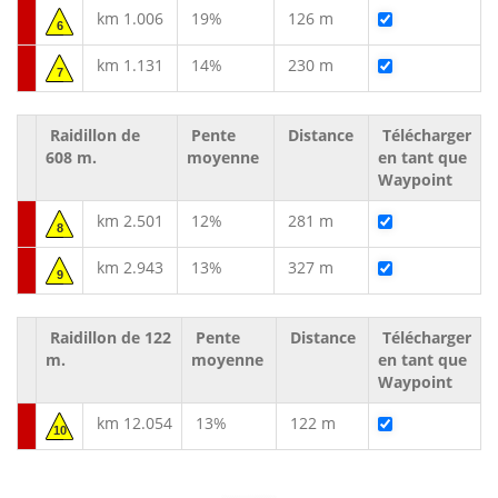
km 1.006
19%
126 m
6
km 1.131
14%
230 m
7
Raidillon de
Pente
Distance
Télécharger
608 m.
moyenne
en tant que
Waypoint
km 2.501
12%
281 m
8
km 2.943
13%
327 m
9
Raidillon de 122
Pente
Distance
Télécharger
m.
moyenne
en tant que
Waypoint
km 12.054
13%
122 m
10