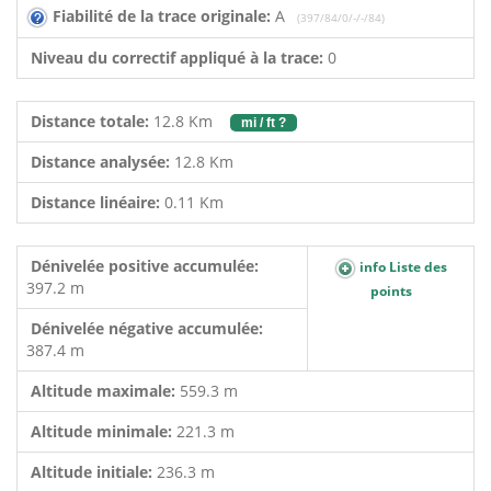
Fiabilité de la trace originale:
A
(397/84/0/-/-/84)
Niveau du correctif appliqué à la trace:
0
Distance totale:
12.8 Km
mi / ft ?
Distance analysée:
12.8 Km
Distance linéaire:
0.11 Km
Dénivelée positive accumulée:
info Liste des
397.2 m
points
Dénivelée négative accumulée:
387.4 m
Altitude maximale:
559.3 m
Altitude minimale:
221.3 m
Altitude initiale:
236.3 m