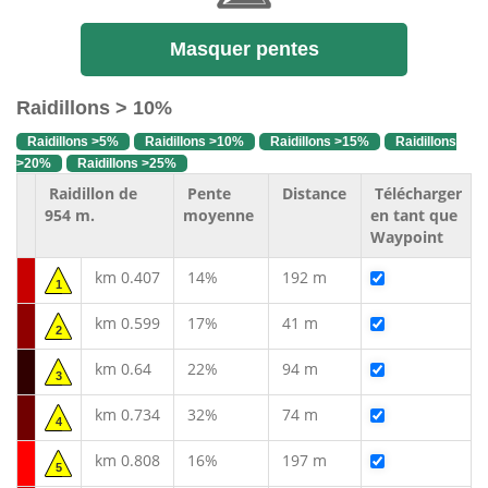
Masquer pentes
Raidillons > 10%
Raidillons >5%
Raidillons >10%
Raidillons >15%
Raidillons
>20%
Raidillons >25%
Raidillon de
Pente
Distance
Télécharger
954 m.
moyenne
en tant que
Waypoint
km 0.407
14%
192 m
1
km 0.599
17%
41 m
2
km 0.64
22%
94 m
3
km 0.734
32%
74 m
4
km 0.808
16%
197 m
5