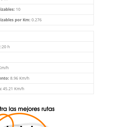
izables:
10
izables por Km:
0.276
2:20 h
 Km/h
ento:
8.96 Km/h
a:
45.21 Km/h