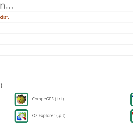
n...
cks".
)
CompeGPS (.trk)
OziExplorer (.plt)