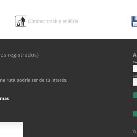
Eliminar track y análisis
os registrados)
A
Us
Cl
a ruta podría ser de tu interés.
comas
Co