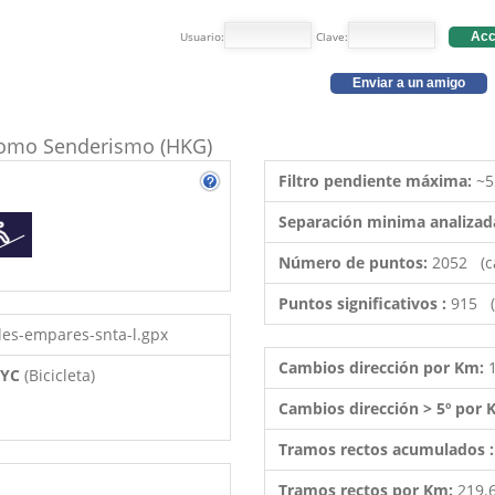
Usuario:
Clave:
Acc
Enviar a un amigo
o como Senderismo (HKG)
Filtro pendiente máxima:
~5
Separación minima analizad
Número de puntos:
2052 (c
Puntos significativos :
915 (
-les-empares-snta-l.gpx
Cambios dirección por Km:
 BYC
(Bicicleta)
Cambios dirección > 5º por
Tramos rectos acumulados 
Tramos rectos por Km:
219.