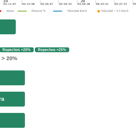
Altura
Desnivel %
Velocidad Km/h
Velocidad < 0.5 Km/h
Repechos >20%
Repechos >25%
o > 20%
ra