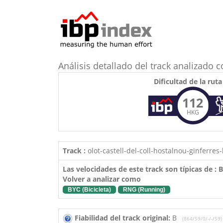
Análisis detallado del track analizad
Dificultad de la ruta
112
HKG
Track :
olot-castell-del-coll-hostalnou-ginferres
Las velocidades de este track son típicas de :
Volver a analizar como
BYC (Bicicleta)
RNG (Running)
Fiabilidad del track original:
B
(864/59/0/-/-/59)