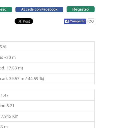
Registro
eso
Accede con Facebook
5 %
a:
~30 m
ad. 17.63 m)
cad. 39.57 m / 44.59 %)
11.47
 Km:
8.21
:
7.945 Km
66 m