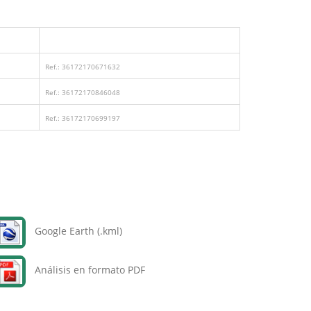
Ref.: 36172170671632
Ref.: 36172170846048
Ref.: 36172170699197
Google Earth (.kml)
Análisis en formato PDF