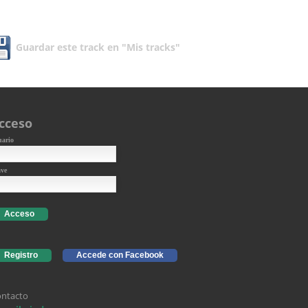
Guardar este track en "Mis tracks"
cceso
uario
ave
Acceso
Registro
Accede con Facebook
ntacto