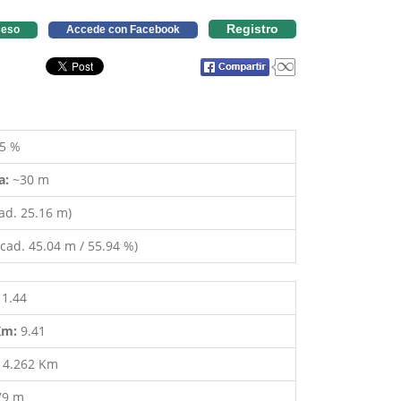
Registro
eso
Accede con Facebook
5 %
a:
~30 m
ad. 25.16 m)
cad. 45.04 m / 55.94 %)
11.44
 Km:
9.41
:
4.262 Km
79 m