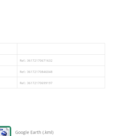
Ref.: 36172170671632
Ref.: 36172170846048
Ref.: 36172170699197
Google Earth (.kml)