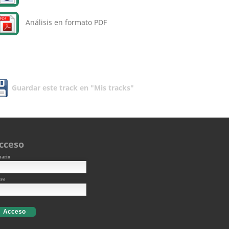
Análisis en formato PDF
Guardar este track en "Mis tracks"
cceso
uario
ave
Acceso