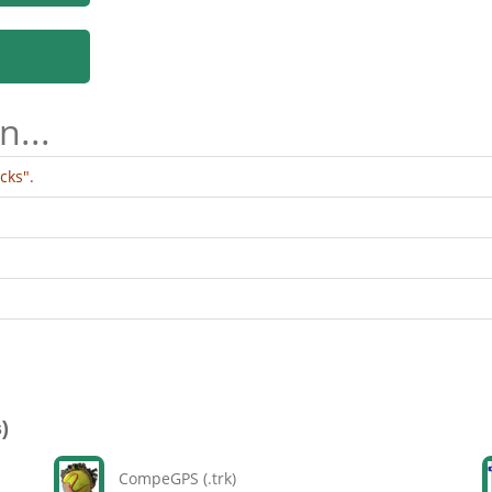
n...
cks".
)
CompeGPS (.trk)