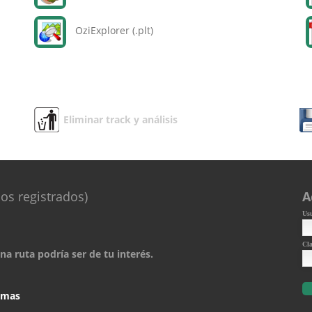
OziExplorer (.plt)
Eliminar track y análisis
os registrados)
A
Us
Cl
a ruta podría ser de tu interés.
comas