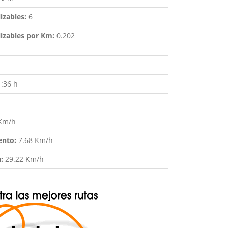
izables:
6
izables por Km:
0.202
1:36 h
 Km/h
ento:
7.68 Km/h
a:
29.22 Km/h