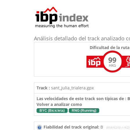
Análisis detallado del track analizad
Dificultad de la ruta
99
HKG
Track :
sant_julia_trialera.gpx
Las velocidades de este track son típicas de :
Volver a analizar como
BYC (Bicicleta)
RNG (Running)
Fiabilidad del track original:
B
(858/62/0/-/-/62)