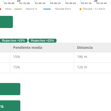
Altura
Desnivel %
Velocidad Km/h
Velocidad < 0.5 Km/h
Repechos >20%
Repechos >25%
Pendiente media
Distancia
15%
186 m
15%
126 m
ra