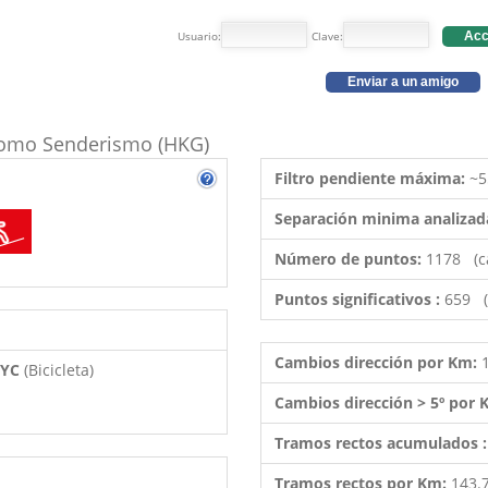
Usuario:
Clave:
Acc
Enviar a un amigo
o como Senderismo (HKG)
Filtro pendiente máxima:
~5
Separación minima analizad
Número de puntos:
1178 (c
Puntos significativos :
659 (
Cambios dirección por Km:
 BYC
(Bicicleta)
Cambios dirección > 5º por
Tramos rectos acumulados 
Tramos rectos por Km:
143.