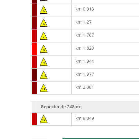
km 0.913
5
km 1.27
6
km 1.787
7
km 1.823
8
km 1.944
9
km 1.977
10
km 2.081
11
Repecho de 248 m.
km 8.049
12