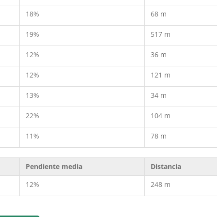
18%
68 m
19%
517 m
12%
36 m
12%
121 m
13%
34 m
22%
104 m
11%
78 m
Pendiente media
Distancia
12%
248 m