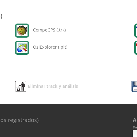
)
CompeGPS (.trk)
OziExplorer (.plt)
Eliminar track y análisis
os registrados)
A
Us