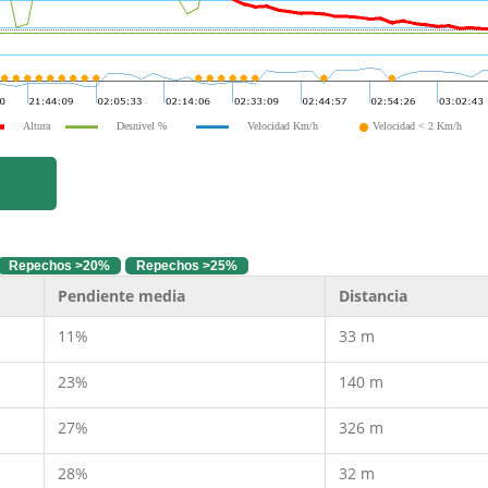
Altura
Desnivel %
Velocidad Km/h
Velocidad < 2 Km/h
Repechos >20%
Repechos >25%
Pendiente media
Distancia
11%
33 m
23%
140 m
27%
326 m
28%
32 m