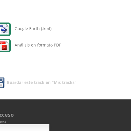
Google Earth (.kml)
Análisis en formato PDF
Guardar este track en "Mis tracks"
cceso
uario