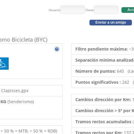
Usuario:
Clave:
Acc
Enviar a un amigo
como Bicicleta (BYC)
Filtro pendiente máxima:
~3
Separación minima analizad
Número de puntos:
645 (ca
Puntos significativos :
242 (
s Clapisses.gpx
Cambios dirección por Km:
 HKG
(Senderismo)
Cambios dirección > 5º por
Tramos rectos acumulados 
( > 50 % = MTB, < 50 % = RDB)
Tramos rectos por Km:
137.