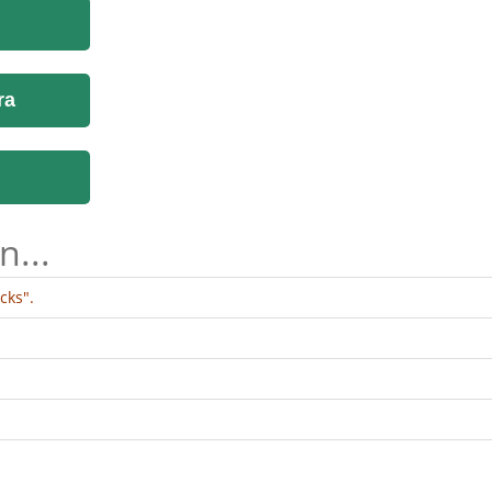
ra
n...
cks".