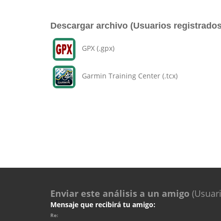
Descargar archivo (Usuarios registrados
GPX (.gpx)
Garmin Training Center (.tcx)
Enviar este análisis a un amigo
(Usuari
Mensaje que recibirá tu amigo:
Re: