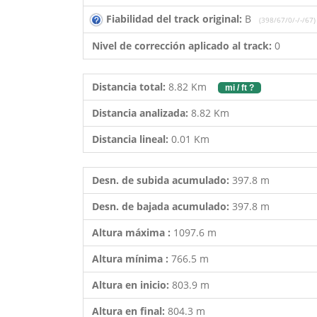
Fiabilidad del track original:
B
(398/67/0/-/-/67)
Nivel de corrección aplicado al track:
0
Distancia total:
8.82 Km
mi / ft ?
Distancia analizada:
8.82 Km
Distancia lineal:
0.01 Km
Desn. de subida acumulado:
397.8 m
Desn. de bajada acumulado:
397.8 m
Altura máxima :
1097.6 m
Altura mínima :
766.5 m
Altura en inicio:
803.9 m
Altura en final:
804.3 m