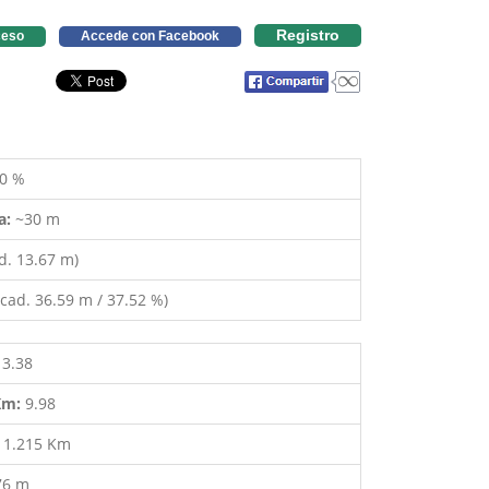
Registro
eso
Accede con Facebook
0 %
a:
~30 m
d. 13.67 m)
cad. 36.59 m / 37.52 %)
13.38
 Km:
9.98
:
1.215 Km
76 m