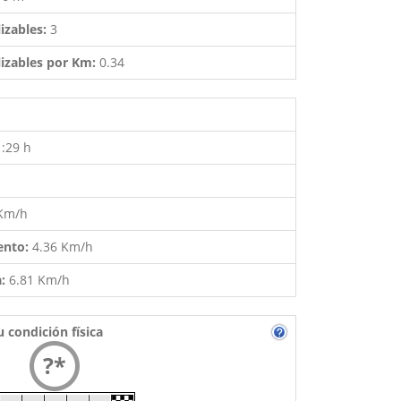
izables:
3
izables por Km:
0.34
1:29 h
 Km/h
ento:
4.36 Km/h
a:
6.81 Km/h
u condición física
?*