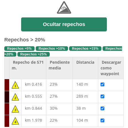
Ocultar repechos
Repechos > 20%
Repechos >5%
Repechos >10%
Repechos >15%
Repechos
>20%
Repechos >25%
Repecho de 571
Pendiente
Distancia
Descargar
m.
media
como
waypoint
km 0.416
23%
140 m
1
km 0.555
27%
289 m
2
km 0.844
30%
38 m
3
km 1.978
22%
104 m
4