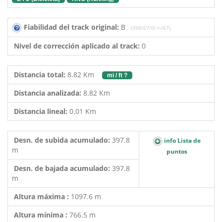
Fiabilidad del track original:
B
(398/67/0/-/-/67)
Nivel de corrección aplicado al track:
0
Distancia total:
8.82 Km
mi / ft ?
Distancia analizada:
8.82 Km
Distancia lineal:
0.01 Km
Desn. de subida acumulado:
397.8
info Lista de
m
puntos
Desn. de bajada acumulado:
397.8
m
Altura máxima :
1097.6 m
Altura mínima :
766.5 m