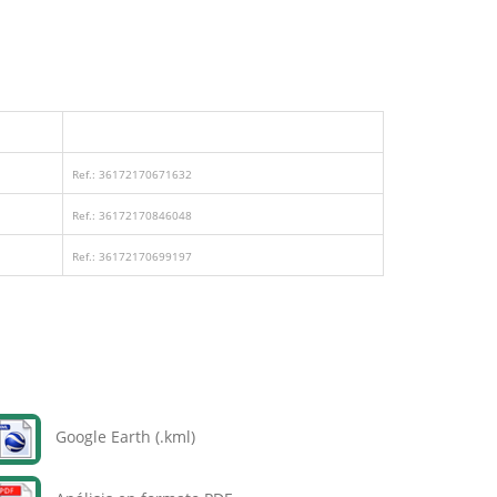
Ref.: 36172170671632
Ref.: 36172170846048
Ref.: 36172170699197
Google Earth (.kml)