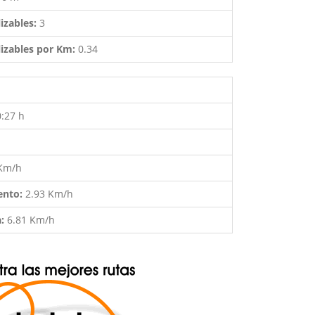
izables:
3
izables por Km:
0.34
0:27 h
 Km/h
ento:
2.93 Km/h
a:
6.81 Km/h