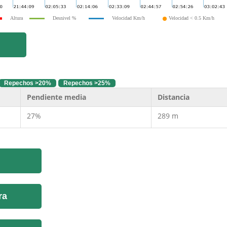
Altura
Desnivel %
Velocidad Km/h
Velocidad < 0.5 Km/h
Repechos >20%
Repechos >25%
Pendiente media
Distancia
27%
289 m
ra