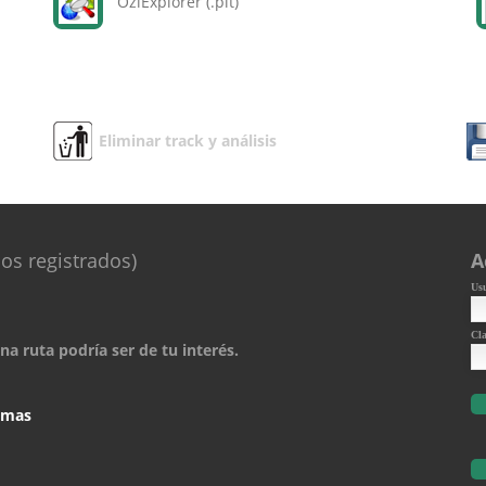
OziExplorer (.plt)
Eliminar track y análisis
os registrados)
A
Us
Cl
a ruta podría ser de tu interés.
comas