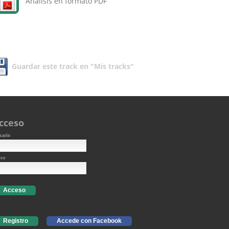
Análisis en formato PDF
Guardar este track en "Mis tracks"
cceso
uario
ave
Acceso
Registro
Accede con Facebook