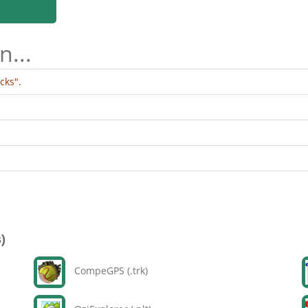
n...
cks".
)
CompeGPS (.trk)