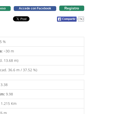
Registro
eso
Accede con Facebook
5 %
a:
~30 m
d. 13.68 m)
cad. 36.6 m / 37.52 %)
13.38
 Km:
9.98
:
1.215 Km
76 m