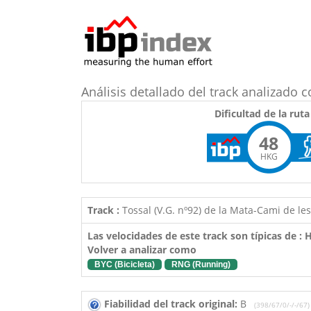
Análisis detallado del track analizad
Dificultad de la ruta
48
HKG
Track :
Tossal (V.G. nº92) de la Mata-Cami de le
Las velocidades de este track son típicas de :
Volver a analizar como
BYC (Bicicleta)
RNG (Running)
Fiabilidad del track original:
B
(398/67/0/-/-/67)