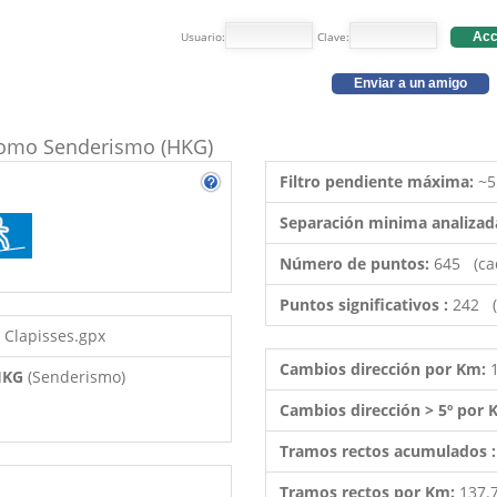
Usuario:
Clave:
Acc
Enviar a un amigo
o como Senderismo (HKG)
Filtro pendiente máxima:
~5
Separación minima analizad
Número de puntos:
645 (ca
Puntos significativos :
242 (
s Clapisses.gpx
Cambios dirección por Km:
 HKG
(Senderismo)
Cambios dirección > 5º por
Tramos rectos acumulados 
Tramos rectos por Km:
137.