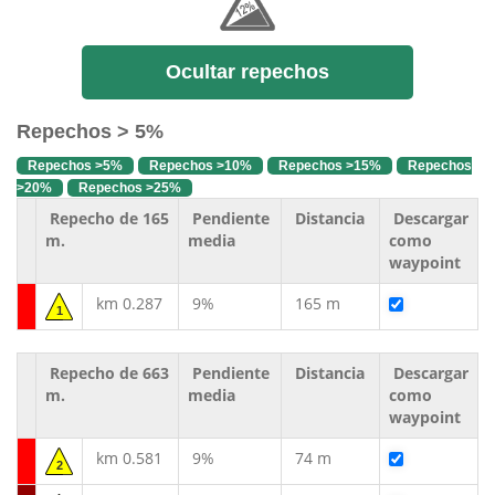
Ocultar repechos
Repechos > 5%
Repechos >5%
Repechos >10%
Repechos >15%
Repechos
>20%
Repechos >25%
Repecho de 165
Pendiente
Distancia
Descargar
m.
media
como
waypoint
km 0.287
9%
165 m
1
Repecho de 663
Pendiente
Distancia
Descargar
m.
media
como
waypoint
km 0.581
9%
74 m
2