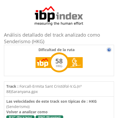
Análisis detallado del track analizado como
Senderismo (HKG)
Dificultad de la ruta
58
HKG
Track :
Forcall-Ermita Sant Cristòfol-V.G.(nº
88)Saranyana.gpx
Las velocidades de este track son típicas de : HKG
(Senderismo)
Volver a analizar como
BYC (Bicicleta)
RNG (Running)