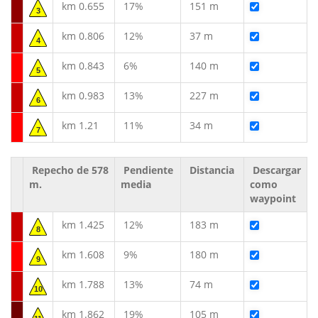
km 0.655
17%
151 m
3
km 0.806
12%
37 m
4
km 0.843
6%
140 m
5
km 0.983
13%
227 m
6
km 1.21
11%
34 m
7
Repecho de 578
Pendiente
Distancia
Descargar
m.
media
como
waypoint
km 1.425
12%
183 m
8
km 1.608
9%
180 m
9
km 1.788
13%
74 m
10
km 1.862
19%
105 m