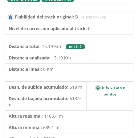
Fiabilidad del track original:
B
(518/58/0/-/-/58)
Nivel de corrección aplicado al track:
0
Distancia total:
15.19 Km
mi / ft ?
Distancia analizada:
15.19 Km
Distancia lineal:
0 Km
Desn. de subida acumulado:
518 m
info Lista de
puntos
Desn. de bajada acumulado:
518.9
m
Altura máxima :
1105.4 m
Altura mínima :
689.1 m