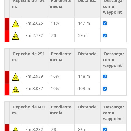
Repecho de 186
Pendiente
Distancia
Descargar
m.
media
como
waypoint
km 2.625
11%
147 m
19
km 2.772
7%
39 m
20
Repecho de 251
Pendiente
Distancia
Descargar
m.
media
como
waypoint
km 2.939
10%
148 m
21
km 3.087
10%
103 m
22
Repecho de 660
Pendiente
Distancia
Descargar
m.
media
como
waypoint
km 3.232
7%
86 m