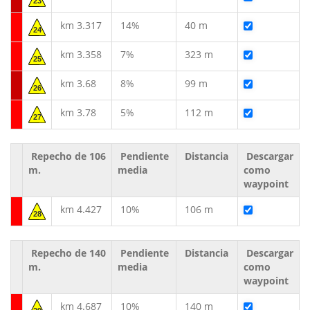
23
km 3.317
14%
40 m
24
km 3.358
7%
323 m
25
km 3.68
8%
99 m
26
km 3.78
5%
112 m
27
Repecho de 106
Pendiente
Distancia
Descargar
m.
media
como
waypoint
km 4.427
10%
106 m
28
Repecho de 140
Pendiente
Distancia
Descargar
m.
media
como
waypoint
km 4.687
10%
140 m