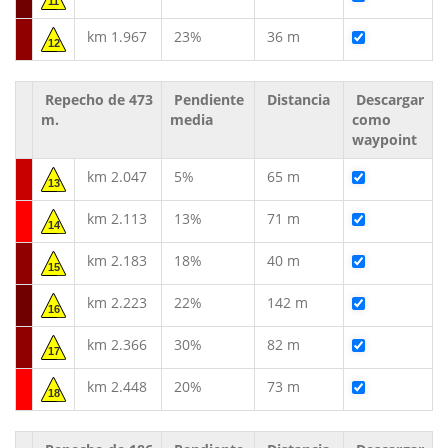
11
km 1.967
23%
36 m
12
Repecho de 473
Pendiente
Distancia
Descargar
m.
media
como
waypoint
km 2.047
5%
65 m
13
km 2.113
13%
71 m
14
km 2.183
18%
40 m
15
km 2.223
22%
142 m
16
km 2.366
30%
82 m
17
km 2.448
20%
73 m
18