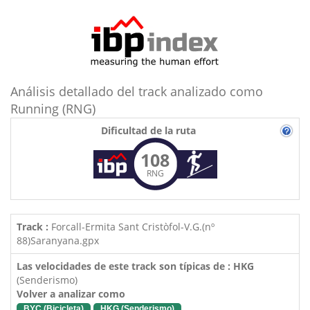
Análisis detallado del track analizado como
Running (RNG)
Dificultad de la ruta
108
RNG
Track :
Forcall-Ermita Sant Cristòfol-V.G.(nº
88)Saranyana.gpx
Las velocidades de este track son típicas de : HKG
(Senderismo)
Volver a analizar como
BYC (Bicicleta)
HKG (Senderismo)