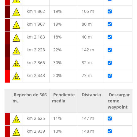
5
km 1.862
19%
105 m
6
km 1.967
19%
80 m
7
km 2.183
18%
40 m
8
km 2.223
22%
142 m
9
km 2.366
30%
82 m
10
km 2.448
20%
73 m
11
Repecho de 566
Pendiente
Distancia
Descargar
m.
media
como
waypoint
km 2.625
11%
147 m
12
km 2.939
10%
148 m
13