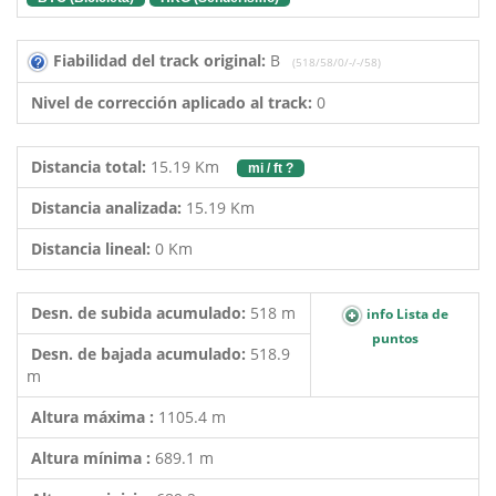
Fiabilidad del track original:
B
(518/58/0/-/-/58)
Nivel de corrección aplicado al track:
0
Distancia total:
15.19 Km
mi / ft ?
Distancia analizada:
15.19 Km
Distancia lineal:
0 Km
Desn. de subida acumulado:
518 m
info Lista de
puntos
Desn. de bajada acumulado:
518.9
m
Altura máxima :
1105.4 m
Altura mínima :
689.1 m