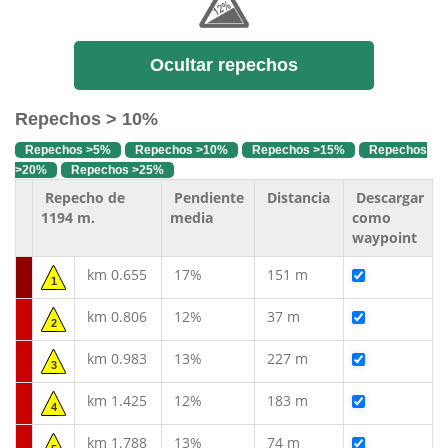
Ocultar repechos
Repechos > 10%
Repechos >5%
Repechos >10%
Repechos >15%
Repechos
>20%
Repechos >25%
Repecho de
Pendiente
Distancia
Descargar
1194 m.
media
como
waypoint
km 0.655
17%
151 m
1
km 0.806
12%
37 m
2
km 0.983
13%
227 m
3
km 1.425
12%
183 m
4
km 1.788
13%
74 m