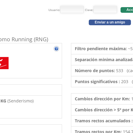
Usuario:
Clave:
Acc
Enviar a un amigo
 como Running (RNG)
Filtro pendiente máxima:
~5
Separación minima analizad
Número de puntos:
533 (ca
Puntos significativos :
203 (
Cambios dirección por Km:
 HKG
(Senderismo)
Cambios dirección > 5º por
Tramos rectos acumulados 
Tramos rectos por Km:
154.