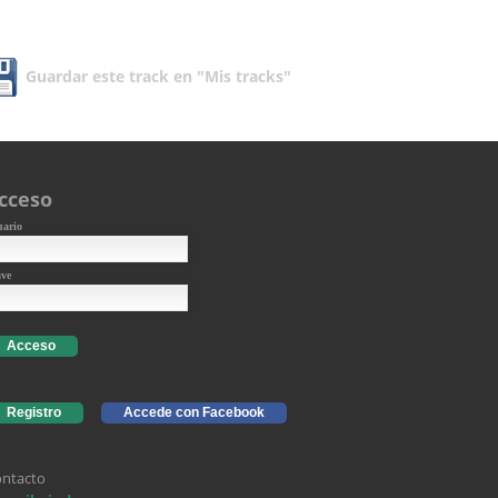
Guardar este track en "Mis tracks"
cceso
uario
ave
Acceso
Registro
Accede con Facebook
ntacto