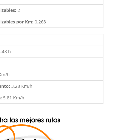
izables:
2
izables por Km:
0.268
6:48 h
 Km/h
ento:
3.28 Km/h
a:
5.81 Km/h