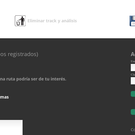
Eliminar track y análisis
os registrados)
A
Us
Cl
a ruta podría ser de tu interés.
comas
Co