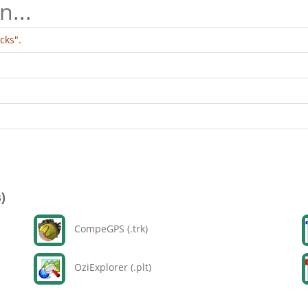
n...
cks".
)
CompeGPS (.trk)
OziExplorer (.plt)