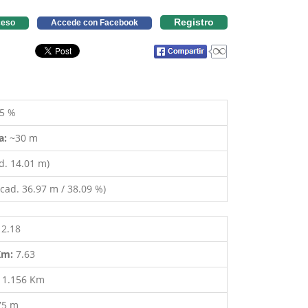
Registro
eso
Accede con Facebook
5 %
a:
~30 m
d. 14.01 m)
cad. 36.97 m / 38.09 %)
12.18
 Km:
7.63
:
1.156 Km
75 m