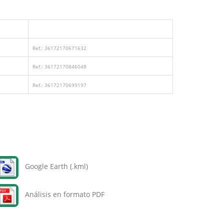
Ref.: 36172170671632
Ref.: 36172170846048
Ref.: 36172170699197
Google Earth (.kml)
Análisis en formato PDF