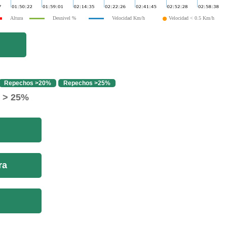
Altura
Desnivel %
Velocidad Km/h
Velocidad < 0.5 Km/h
Repechos >20%
Repechos >25%
o > 25%
ra