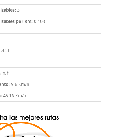
izables:
3
izables por Km:
0.108
3:44 h
 Km/h
ento:
9.6 Km/h
a:
46.16 Km/h