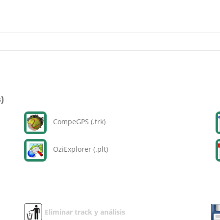
)
CompeGPS (.trk)
OziExplorer (.plt)
Eliminar track y análisis