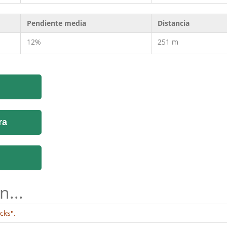
Pendiente media
Distancia
12%
251 m
ra
n...
cks".