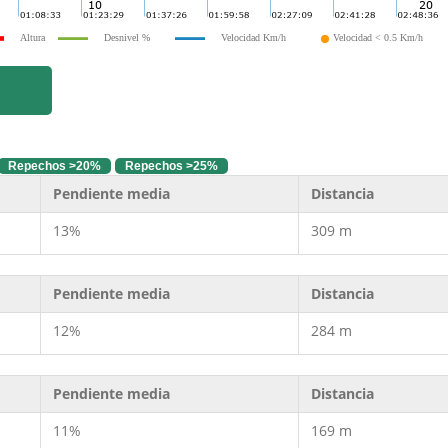
Altura
Desnivel %
Velocidad Km/h
Velocidad < 0.5 Km/h
Repechos >20%
Repechos >25%
Pendiente media
Distancia
13%
309 m
Pendiente media
Distancia
12%
284 m
Pendiente media
Distancia
11%
169 m