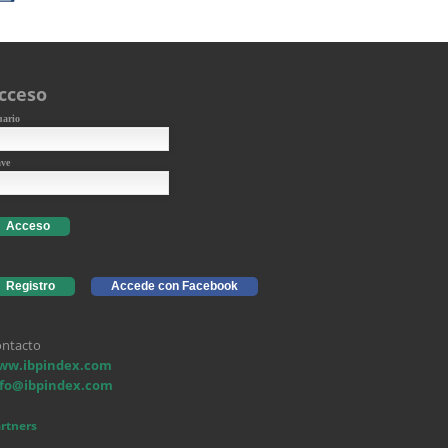
cceso
uario
ave
Acceso
Registro
Accede con Facebook
ntacto
ww.ibpindex.com
nfo@ibpindex.com
rtners