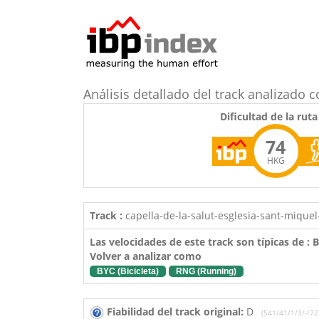
Análisis detallado del track analizad
Dificultad de la ruta
74
HKG
Track :
capella-de-la-salut-esglesia-sant-miquel-
Las velocidades de este track son típicas de :
Volver a analizar como
BYC (Bicicleta)
RNG (Running)
Fiabilidad del track original:
D
(541/41/1/3/-/72