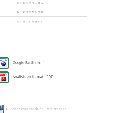
Ref.: 36172170671632
Ref.: 36172170846048
Ref.: 36172170699197
Google Earth (.kml)
Análisis en formato PDF
Guardar este track en "Mis tracks"