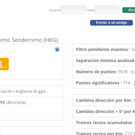
Usuario:
Clave:
Acc
Enviar a un amigo
o como Senderismo (HKG)
Filtro pendiente máxima:
~5
Separación minima analizad
Número de puntos:
1618 (c
Puntos significativos :
714 (
sacot-i-esglesia-le.gpx
Cambios dirección por Km:
 BYC
(Bicicleta)
Cambios dirección > 5º por
Tramos rectos acumulados 
)
Tramos rectos por Km:
217.