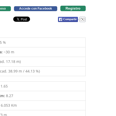
Registro
eso
Accede con Facebook
5 %
a:
~30 m
ad. 17.18 m)
cad. 38.99 m / 44.13 %)
11.65
 Km:
8.27
:
6.053 Km
73 m