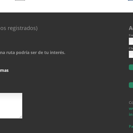
os registrados)
A
Us
Cl
a ruta podría ser de tu interés.
comas
Co
w
i
Pa