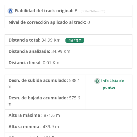
Fiabilidad del track original:
B
(588/69/0/-/-/69)
Nivel de corrección aplicado al track:
0
Distancia total:
34.99 Km
mi / ft ?
Distancia analizada:
34.99 Km
Distancia lineal:
0.01 Km
Desn. de subida acumulado:
588.1
info Lista de
m
puntos
Desn. de bajada acumulado:
575.6
m
Altura máxima :
871.6 m
Altura mínima :
439.9 m