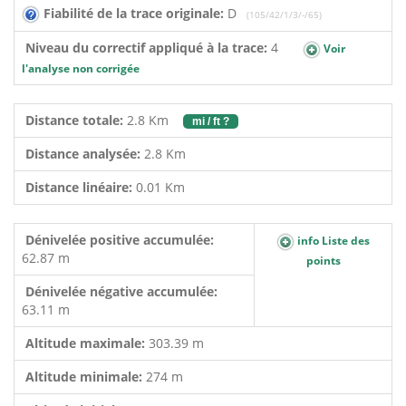
Fiabilité de la trace originale:
D
(105/42/1/3/-/65)
Niveau du correctif appliqué à la trace:
4
Voir
l'analyse non corrigée
Distance totale:
2.8 Km
mi / ft ?
Distance analysée:
2.8 Km
Distance linéaire:
0.01 Km
Dénivelée positive accumulée:
info Liste des
62.87 m
points
Dénivelée négative accumulée:
63.11 m
Altitude maximale:
303.39 m
Altitude minimale:
274 m