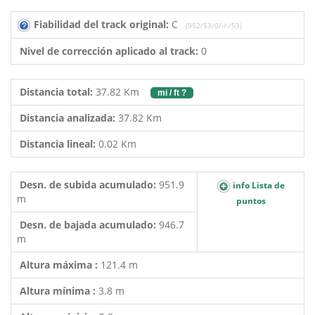
Fiabilidad del track original:
C
(952/53/0/-/-/53)
Nivel de corrección aplicado al track:
0
Distancia total:
37.82 Km
mi / ft ?
Distancia analizada:
37.82 Km
Distancia lineal:
0.02 Km
Desn. de subida acumulado:
951.9
info Lista de
m
puntos
Desn. de bajada acumulado:
946.7
m
Altura máxima :
121.4 m
Altura mínima :
3.8 m