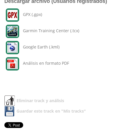
Descargar archivo (Usuarios registrados)
GPX (.gpx)
Garmin Training Center (.tcx)
Google Earth (.kml)
Análisis en formato PDF
Eliminar track y análisis
Guardar este track en "Mis tracks"