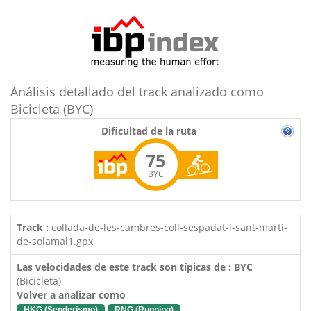
Análisis detallado del track analizado como
Bicicleta (BYC)
Dificultad de la ruta
75
BYC
Track :
collada-de-les-cambres-coll-sespadat-i-sant-marti-
de-solamal1.gpx
Las velocidades de este track son típicas de : BYC
(Bicicleta)
Volver a analizar como
HKG (Senderismo)
RNG (Running)