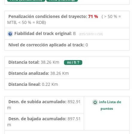
Penalización condiciones del trayecto:
71 %
( > 50 % =
MTB, < 50 % = RDB)
Fiabilidad del track original:
B
(895/58/0/-/-/58)
Nivel de corrección aplicado al track:
0
Distancia total:
38.26 Km
mi / ft ?
Distancia analizada:
38.26 Km
Distancia lineal:
0.22 Km
Desn. de subida acumulado:
892.91
info Lista de
m
puntos
Desn. de bajada acumulado:
897.51
m