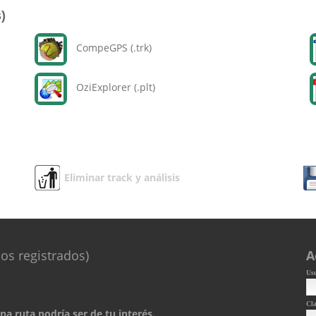
)
CompeGPS (.trk)
OziExplorer (.plt)
Eliminar track y análisis
os registrados)
A
Us
Cl
a ruta podría ser de tu interés.