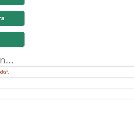
ra
n...
cks".