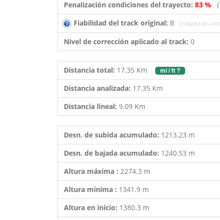
Penalización condiciones del trayecto:
83 %
Fiabilidad del track original:
B
(1242/61/0/-/-/61
Nivel de corrección aplicado al track:
0
Distancia total:
17.35 Km
mi / ft ?
Distancia analizada:
17.35 Km
Distancia lineal:
9.09 Km
Desn. de subida acumulado:
1213.23 m
Desn. de bajada acumulado:
1240.53 m
Altura máxima :
2274.3 m
Altura mínima :
1341.9 m
Altura en inicio:
1380.3 m