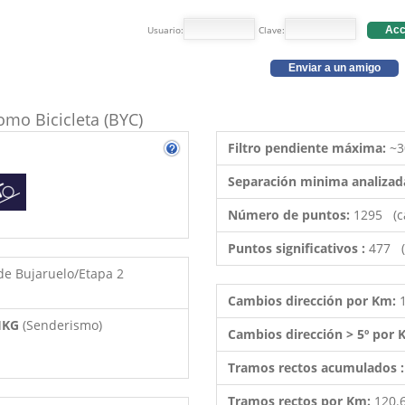
Usuario:
Clave:
Acc
Enviar a un amigo
como Bicicleta (BYC)
Filtro pendiente máxima:
~3
Separación minima analizad
Número de puntos:
1295 (c
Puntos significativos :
477 (
de Bujaruelo/Etapa 2
Cambios dirección por Km:
 HKG
(Senderismo)
Cambios dirección > 5º por
Tramos rectos acumulados 
Tramos rectos por Km:
120.