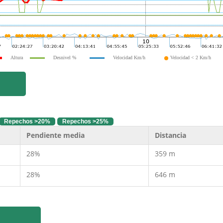
Altura
Desnivel %
Velocidad Km/h
Velocidad < 2 Km/h
Repechos >20%
Repechos >25%
Pendiente media
Distancia
28%
359 m
28%
646 m