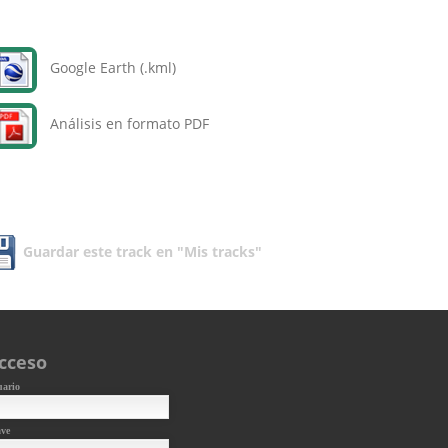
Google Earth (.kml)
Análisis en formato PDF
Guardar este track en "Mis tracks"
cceso
uario
ave