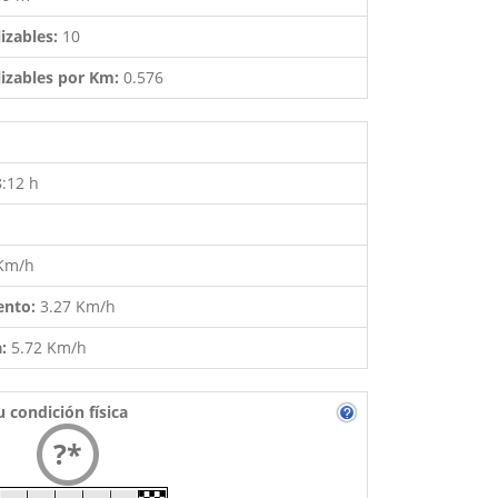
izables:
10
izables por Km:
0.576
8:12 h
 Km/h
ento:
3.27 Km/h
a:
5.72 Km/h
u condición física
?*