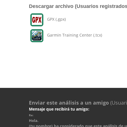
Descargar archivo (Usuarios registrados
GPX (.gpx)
Garmin Training Center (.tcx)
Enviar este análisis a un amigo
(Usuari
Mensaje que recibirá tu amigo:
Re:
Hola.
(tu nombre) ha considerado que este análisis de un