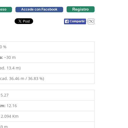
Registro
eso
Accede con Facebook
0 %
a:
~30 m
ad. 13.4 m)
cad. 36.46 m / 36.83 %)
15.27
 Km:
12.16
:
2.094 Km
69 m