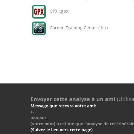
GPX (.gpx)
Garmin Training Center (.tcx)
Envoyer cette analyse à un ami
(Utilis
Message que recevra votre ami:
Re:
Bonjour.
(votre nom) a estimé que l'analyse de cet itinérair
(Suivez le lien vers cette page)