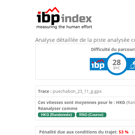
Analyse détaillée de la piste analysée
Difficulté du parcour
28
BYC
Trace :
puechabon_23_11_g.gpx
Ces vitesses sont moyennes pour le : HKG
(Ra
Réanalyser comme
HKG (Randonnée)
RNG (Course)
Pénalité due aux conditions du trajet:
53 %
(