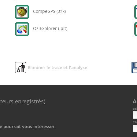
CompeGPS (.trk)
OziExplorer (.plt)
Eliminer le trace et l'analyse
ateurs enregistrés)
A
Uti
Clé
e pourrait vous intéresser.