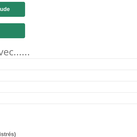
tude
c......
istrés)