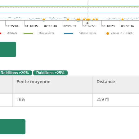
Altitude
Dénivelée %
Vitesse Km/h
Vitesse < 2 Km/h
Raidillons >20%
Raidillons >25%
Pente moyenne
Distance
18%
259 m