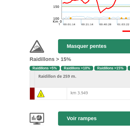
Masquer pentes
Raidillons > 15%
Raidillons >5%
Raidillons >10%
Raidillons >15%
Raidillon de 259 m.
km 3.949
1
Voir rampes