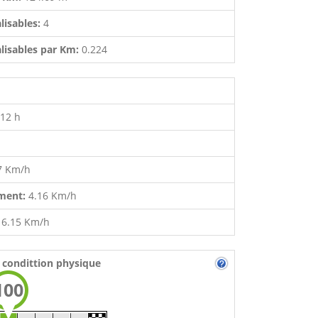
lisables:
4
lisables par Km:
0.224
:12 h
7 Km/h
ment:
4.16 Km/h
:
6.15 Km/h
 condittion physique
100