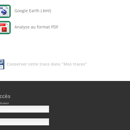
Google Earth (.kml)
Analyse au format PDF
Conserver cette trace dans "Mes traces"
ccès
lisateur