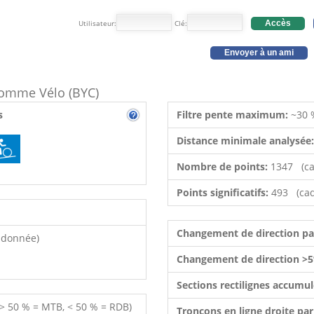
Utilisateur:
Clé:
Accès
Envoyer à un ami
 comme Vélo (BYC)
s
Filtre pente maximum:
~30 
Distance minimale analysée
Nombre de points:
1347 (ca
Points significatifs:
493 (cad
Changement de direction p
ndonnée)
Changement de direction >5
Sections rectilignes accumu
 > 50 % = MTB, < 50 % = RDB)
Tronçons en ligne droite pa