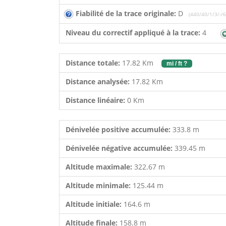
Fiabilité de la trace originale:
D
(440/40/1/3/-/6
Niveau du correctif appliqué à la trace:
4
Distance totale:
17.82 Km
mi / ft ?
Distance analysée:
17.82 Km
Distance linéaire:
0 Km
Dénivelée positive accumulée:
333.8 m
Dénivelée négative accumulée:
339.45 m
Altitude maximale:
322.67 m
Altitude minimale:
125.44 m
Altitude initiale:
164.6 m
Altitude finale:
158.8 m