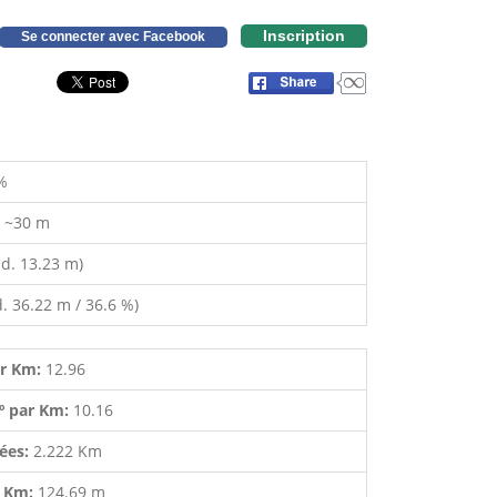
Inscription
Se connecter avec Facebook
%
:
~30 m
d. 13.23 m)
. 36.22 m / 36.6 %)
ar Km:
12.96
º par Km:
10.16
lées:
2.222 Km
r Km:
124.69 m