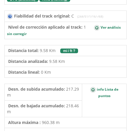
Fiabilidad del track original:
C
(244/51/1/16/-/68)
Nivel de corrección aplicado al track:
1
Ver análisis
sin corregir
Distancia total:
9.58 Km
mi / ft ?
Distancia analizada:
9.58 Km
Distancia lineal:
0 Km
Desn. de subida acumulado:
217.29
info Lista de
m
puntos
Desn. de bajada acumulado:
218.46
m
Altura máxima :
960.38 m