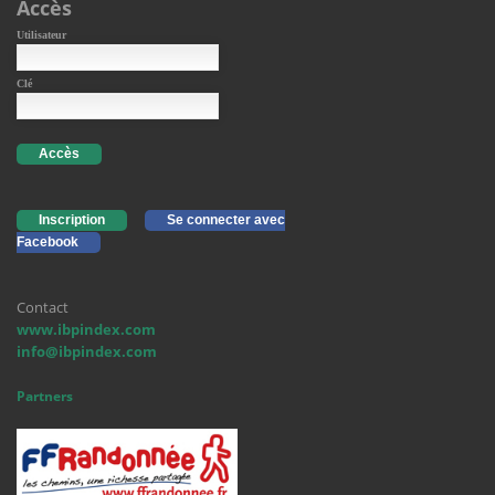
Accès
Utilisateur
Clé
Accès
Inscription
Se connecter avec
Facebook
Contact
www.ibpindex.com
info@ibpindex.com
Partners