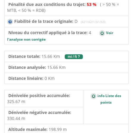
Pénalité due aux conditions du trajet:
53 %
( > 50 % =
MTB, < 50 % = RDB)
Fiabilité de la trace originale:
D
(421/42/1/3/-/63)
Niveau du correctif appliqué à la trace:
4
Voir
l'analyse non corrigée
Distance totale:
15.66 Km
mi / ft ?
Distance analysée:
15.66 Km
Distance linéaire:
0 Km
Dénivelée positive accumulée:
info Liste des
325.67 m
points
Dénivelée négative accumulée:
330.44 m
Altitude maximale:
198.99 m