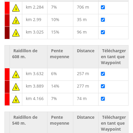
km 2.284
7%
706 m
1
km 2.99
10%
35 m
2
km 3.025
15%
96 m
3
Raidillon de
Pente
Distance
Télécharger
608 m.
moyenne
en tant que
Waypoint
km 3.632
6%
257 m
4
km 3.889
14%
277 m
5
km 4.166
7%
74 m
6
Raidillon de
Pente
Distance
Télécharger
540 m.
moyenne
en tant que
Waypoint