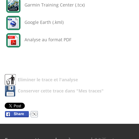
Garmin Training Center (.tcx)
Google Earth (.kml)
Analyse au format PDF
Eliminer le trace et l'analyse
Conserver cette trace dans "Mes traces"