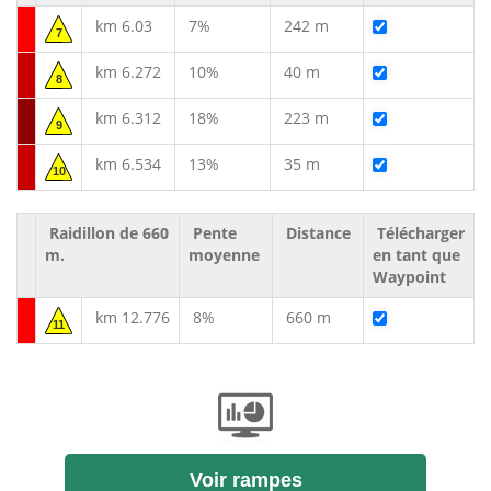
km 6.03
7%
242 m
7
km 6.272
10%
40 m
8
km 6.312
18%
223 m
9
km 6.534
13%
35 m
10
Raidillon de 660
Pente
Distance
Télécharger
m.
moyenne
en tant que
Waypoint
km 12.776
8%
660 m
11
Voir rampes