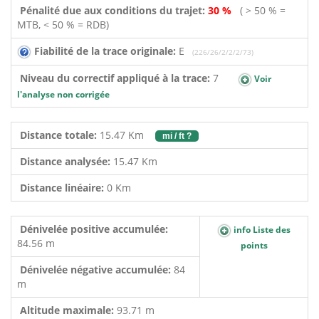
Pénalité due aux conditions du trajet:
30 %
( > 50 % =
MTB, < 50 % = RDB)
Fiabilité de la trace originale:
E
(226/26/2/2/2/73)
Niveau du correctif appliqué à la trace:
7
Voir
l'analyse non corrigée
Distance totale:
15.47 Km
mi / ft ?
Distance analysée:
15.47 Km
Distance linéaire:
0 Km
Dénivelée positive accumulée:
info Liste des
84.56 m
points
Dénivelée négative accumulée:
84
m
Altitude maximale:
93.71 m