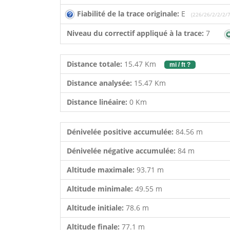
Fiabilité de la trace originale:
E
(226/26/2/2/2/7
Niveau du correctif appliqué à la trace:
7
Distance totale:
15.47 Km
mi / ft ?
Distance analysée:
15.47 Km
Distance linéaire:
0 Km
Dénivelée positive accumulée:
84.56 m
Dénivelée négative accumulée:
84 m
Altitude maximale:
93.71 m
Altitude minimale:
49.55 m
Altitude initiale:
78.6 m
Altitude finale:
77.1 m