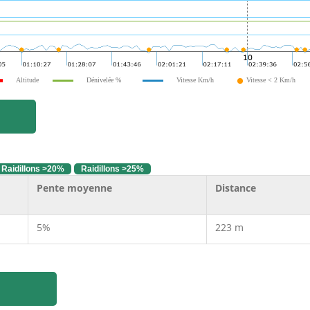
Altitude
Dénivelée %
Vitesse Km/h
Vitesse < 2 Km/h
Raidillons >20%
Raidillons >25%
Pente moyenne
Distance
5%
223 m