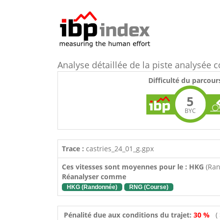
Analyse détaillée de la piste analysée
Difficulté du parcour
5
BYC
Trace :
castries_24_01_g.gpx
Ces vitesses sont moyennes pour le : HKG
(Ra
Réanalyser comme
HKG (Randonnée)
RNG (Course)
Pénalité due aux conditions du trajet:
30 %
(