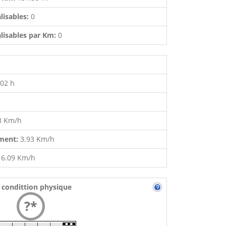
lisables:
0
lisables par Km:
0
:02 h
3 Km/h
ment:
3.93 Km/h
:
6.09 Km/h
 condittion physique
?*