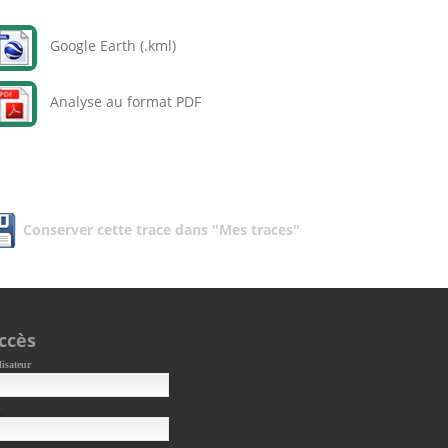
Google Earth (.kml)
Analyse au format PDF
Conserver cette trace dans "Mes traces"
ccès
lisateur