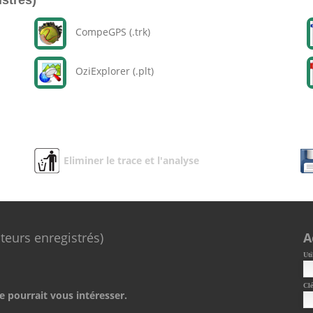
istrés)
CompeGPS (.trk)
OziExplorer (.plt)
Eliminer le trace et l'analyse
ateurs enregistrés)
A
Uti
Clé
e pourrait vous intéresser.