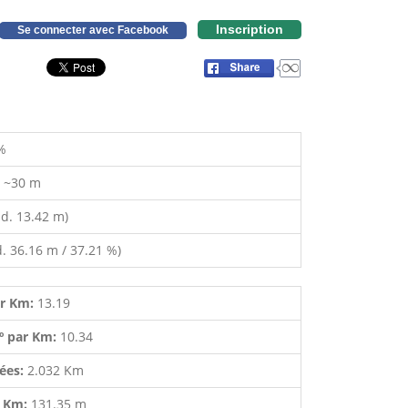
Inscription
Se connecter avec Facebook
%
:
~30 m
d. 13.42 m)
. 36.16 m / 37.21 %)
ar Km:
13.19
º par Km:
10.34
lées:
2.032 Km
r Km:
131.35 m