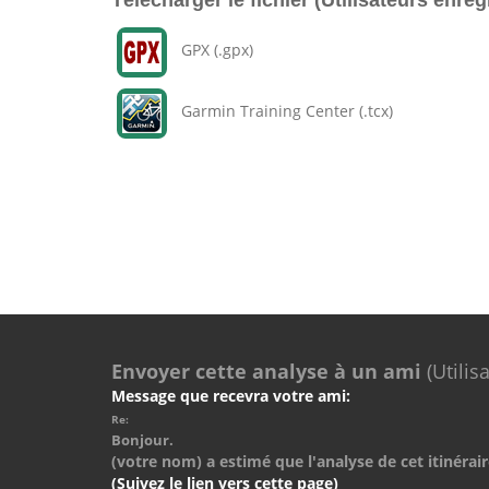
Télécharger le fichier (Utilisateurs enreg
GPX (.gpx)
Garmin Training Center (.tcx)
Envoyer cette analyse à un ami
(Utilis
Message que recevra votre ami:
Re:
Bonjour.
(votre nom) a estimé que l'analyse de cet itinérair
(Suivez le lien vers cette page)