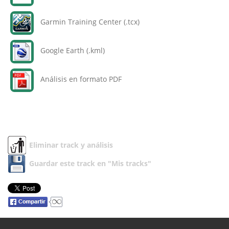
Garmin Training Center (.tcx)
Google Earth (.kml)
Análisis en formato PDF
Eliminar track y análisis
Guardar este track en "Mis tracks"