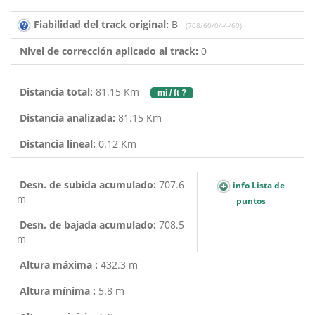
Fiabilidad del track original:
B
(708/60/0/-/-/60)
Nivel de corrección aplicado al track:
0
Distancia total:
81.15 Km
mi / ft ?
Distancia analizada:
81.15 Km
Distancia lineal:
0.12 Km
Desn. de subida acumulado:
707.6
info Lista de
m
puntos
Desn. de bajada acumulado:
708.5
m
Altura máxima :
432.3 m
Altura mínima :
5.8 m