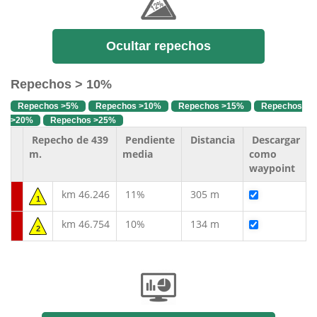
Ocultar repechos
Repechos > 10%
Repechos >5%
Repechos >10%
Repechos >15%
Repechos
>20%
Repechos >25%
Repecho de 439
Pendiente
Distancia
Descargar
m.
media
como
waypoint
km 46.246
11%
305 m
1
km 46.754
10%
134 m
2