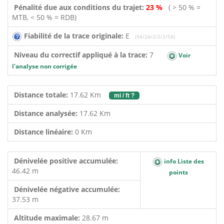
Pénalité due aux conditions du trajet:
23 %
( > 50 % =
MTB, < 50 % = RDB)
Fiabilité de la trace originale:
E
(94/24/2/2/2/58)
Niveau du correctif appliqué à la trace:
7
Voir
l'analyse non corrigée
Distance totale:
17.62 Km
mi / ft ?
Distance analysée:
17.62 Km
Distance linéaire:
0 Km
Dénivelée positive accumulée:
info Liste des
46.42 m
points
Dénivelée négative accumulée:
37.53 m
Altitude maximale:
28.67 m