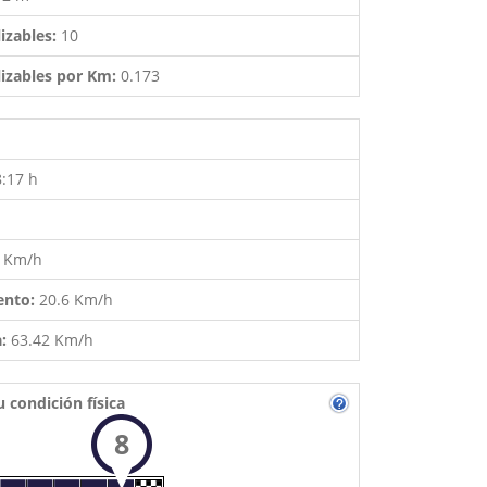
izables:
10
izables por Km:
0.173
8:17 h
4 Km/h
ento:
20.6 Km/h
a:
63.42 Km/h
u condición física
8