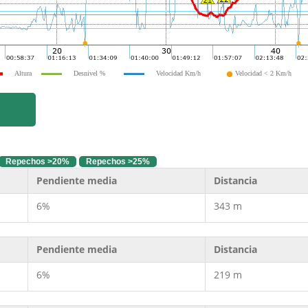
Altura
Desnivel %
Velocidad Km/h
Velocidad < 2 Km/h
Repechos >20%
Repechos >25%
Pendiente media
Distancia
6%
343 m
Pendiente media
Distancia
6%
219 m