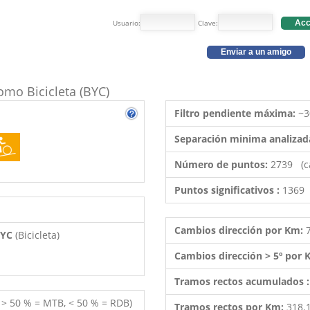
Usuario:
Clave:
Acc
Enviar a un amigo
como Bicicleta (BYC)
Filtro pendiente máxima:
~3
Separación minima analizad
Número de puntos:
2739 (c
Puntos significativos :
1369 
Cambios dirección por Km:
 BYC
(Bicicleta)
Cambios dirección > 5º por
Tramos rectos acumulados 
( > 50 % = MTB, < 50 % = RDB)
Tramos rectos por Km:
318.