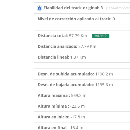
Fiabilidad del track original:
B
(1196/65/0/-/-/65
Nivel de corrección aplicado al track:
0
Distancia total:
57.79 Km
mi / ft ?
Distancia analizada:
57.79 Km
Distancia lineal:
1.37 Km
Desn. de subida acumulado:
1196.2 m
Desn. de bajada acumulado:
1195.6 m
Altura máxima :
569.2 m
Altura mínima :
-23.6 m
Altura en inicio:
-17.8 m
Altura en final:
-16.4 m