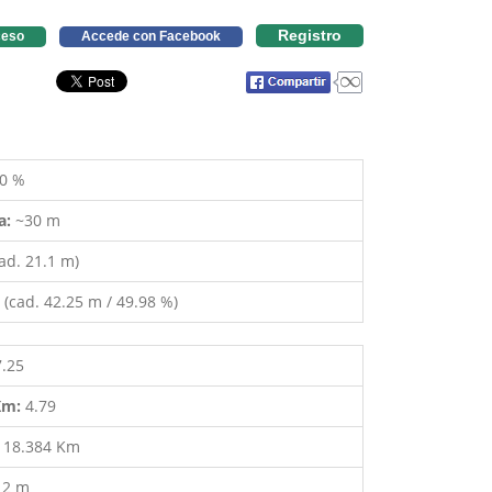
Registro
eso
Accede con Facebook
0 %
a:
~30 m
ad. 21.1 m)
(cad. 42.25 m / 49.98 %)
7.25
 Km:
4.79
:
18.384 Km
12 m