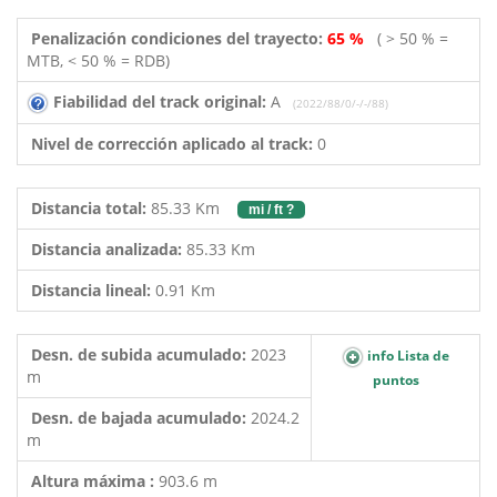
Penalización condiciones del trayecto:
65 %
( > 50 % =
MTB, < 50 % = RDB)
Fiabilidad del track original:
A
(2022/88/0/-/-/88)
Nivel de corrección aplicado al track:
0
Distancia total:
85.33 Km
mi / ft ?
Distancia analizada:
85.33 Km
Distancia lineal:
0.91 Km
Desn. de subida acumulado:
2023
info Lista de
m
puntos
Desn. de bajada acumulado:
2024.2
m
Altura máxima :
903.6 m