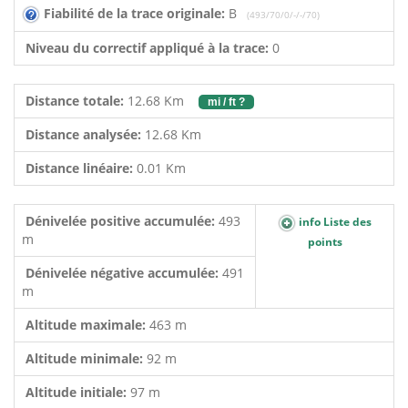
Fiabilité de la trace originale:
B
(493/70/0/-/-/70)
Niveau du correctif appliqué à la trace:
0
Distance totale:
12.68 Km
mi / ft ?
Distance analysée:
12.68 Km
Distance linéaire:
0.01 Km
Dénivelée positive accumulée:
493
info Liste des
m
points
Dénivelée négative accumulée:
491
m
Altitude maximale:
463 m
Altitude minimale:
92 m
Altitude initiale:
97 m