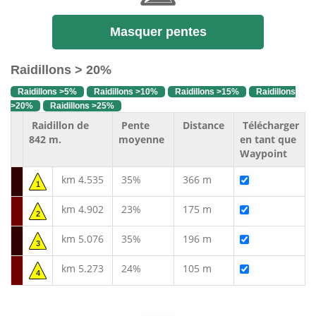
Masquer pentes
Raidillons > 20%
Raidillons >5%
Raidillons >10%
Raidillons >15%
Raidillons
>20%
Raidillons >25%
Raidillon de
Pente
Distance
Télécharger
842 m.
moyenne
en tant que
Waypoint
km 4.535
35%
366 m
1
km 4.902
23%
175 m
2
km 5.076
35%
196 m
3
km 5.273
24%
105 m
4