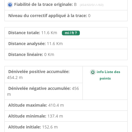
Fiabilité de la trace originale:
B
(454/60/0/-/-/60)
Niveau du correctif appliqué à la trace:
0
Distance totale:
11.6 Km
mi / ft ?
Distance analysée:
11.6 Km
Distance linéaire:
0 Km
Dénivelée positive accumulée:
info Liste des
454.2 m
points
Dénivelée négative accumulée:
456
m
Altitude maximale:
410.4 m
Altitude minimale:
137.4 m
Altitude initiale:
152.6 m