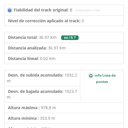
Fiabilidad del track original:
B
(1032/64/0/-/-/64)
Nivel de corrección aplicado al track:
0
Distancia total:
36.97 Km
mi / ft ?
Distancia analizada:
36.97 Km
Distancia lineal:
0.02 Km
Desn. de subida acumulado:
1032.2
info Lista de
m
puntos
Desn. de bajada acumulado:
1023.7
m
Altura máxima :
978.8 m
Altura mínima :
353.9 m