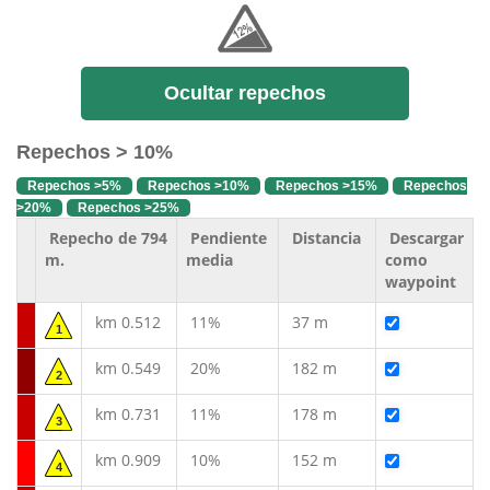
Ocultar repechos
Repechos > 10%
Repechos >5%
Repechos >10%
Repechos >15%
Repechos
>20%
Repechos >25%
Repecho de 794
Pendiente
Distancia
Descargar
m.
media
como
waypoint
km 0.512
11%
37 m
1
km 0.549
20%
182 m
2
km 0.731
11%
178 m
3
km 0.909
10%
152 m
4