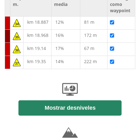
m.
media
como
waypoint
km 18.887
12%
81 m
34
km 18.968
16%
172 m
35
km 19.14
17%
67 m
36
km 19.35
14%
222 m
37
Mostrar desniveles