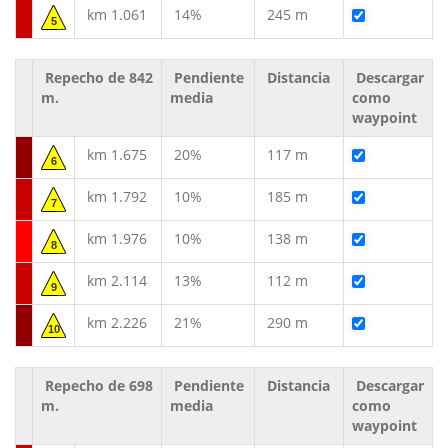
km 1.061
14%
245 m
5
Repecho de 842
Pendiente
Distancia
Descargar
m.
media
como
waypoint
km 1.675
20%
117 m
6
km 1.792
10%
185 m
7
km 1.976
10%
138 m
8
km 2.114
13%
112 m
9
km 2.226
21%
290 m
10
Repecho de 698
Pendiente
Distancia
Descargar
m.
media
como
waypoint