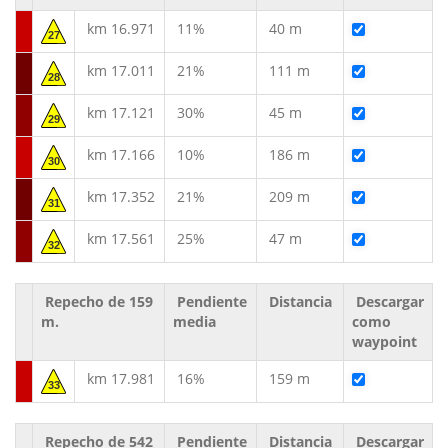
km 16.971
11%
40 m
27
km 17.011
21%
111 m
28
km 17.121
30%
45 m
29
km 17.166
10%
186 m
30
km 17.352
21%
209 m
31
km 17.561
25%
47 m
32
Repecho de 159
Pendiente
Distancia
Descargar
m.
media
como
waypoint
km 17.981
16%
159 m
33
Repecho de 542
Pendiente
Distancia
Descargar