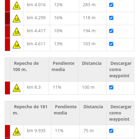
km 4.016
12%
283 m
11
km 4.299
16%
118 m
12
km 4.417
10%
194 m
13
km 4.611
13%
103 m
14
Repecho de
Pendiente
Distancia
Descargar
100 m.
media
como
waypoint
km 8.3
11%
100 m
15
Repecho de 181
Pendiente
Distancia
Descargar
m.
media
como
waypoint
km 9.935
11%
75 m
16