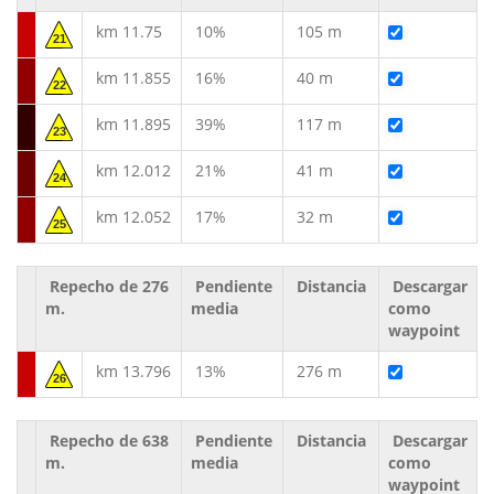
km 11.75
10%
105 m
21
km 11.855
16%
40 m
22
km 11.895
39%
117 m
23
km 12.012
21%
41 m
24
km 12.052
17%
32 m
25
Repecho de 276
Pendiente
Distancia
Descargar
m.
media
como
waypoint
km 13.796
13%
276 m
26
Repecho de 638
Pendiente
Distancia
Descargar
m.
media
como
waypoint