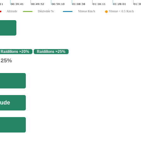
Altitude
Dénivelée %
Vitesse Km/h
Vitesse < 0.5 Km/h
Raidillons >20%
Raidillons >25%
> 25%
tude