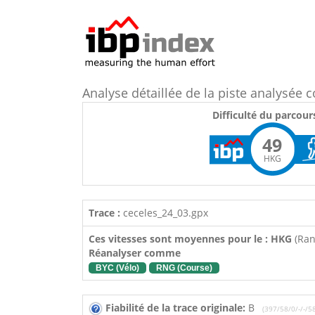
Analyse détaillée de la piste analysé
Difficulté du parcour
49
HKG
Trace :
ceceles_24_03.gpx
Ces vitesses sont moyennes pour le : HKG
(Ra
Réanalyser comme
BYC (Vélo)
RNG (Course)
Fiabilité de la trace originale:
B
(397/58/0/-/-/5