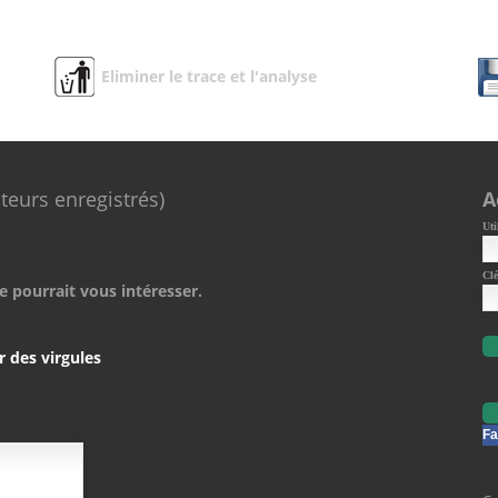
Eliminer le trace et l'analyse
ateurs enregistrés)
A
Uti
Clé
e pourrait vous intéresser.
r des virgules
Fa