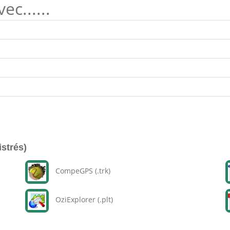
c......
istrés)
CompeGPS (.trk)
OziExplorer (.plt)