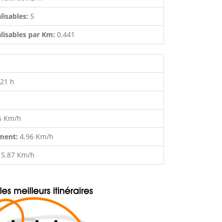
lisables:
5
lisables par Km:
0.441
:21 h
6 Km/h
ment:
4.96 Km/h
:
5.87 Km/h