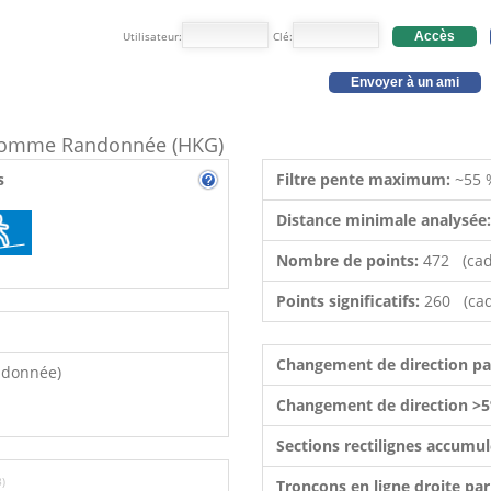
Utilisateur:
Clé:
Accès
Envoyer à un ami
e comme Randonnée (HKG)
s
Filtre pente maximum:
~55 
Distance minimale analysée
Nombre de points:
472 (cad
Points significatifs:
260 (cad
Changement de direction p
ndonnée)
Changement de direction >5
Sections rectilignes accumu
8)
Tronçons en ligne droite pa