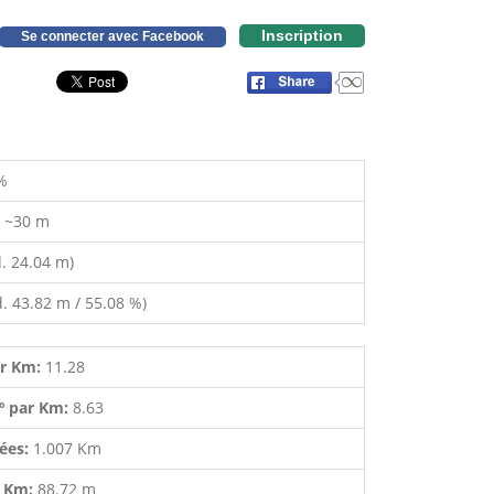
Inscription
Se connecter avec Facebook
%
:
~30 m
. 24.04 m)
. 43.82 m / 55.08 %)
ar Km:
11.28
º par Km:
8.63
lées:
1.007 Km
r Km:
88.72 m