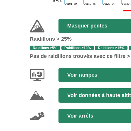
Masquer pentes
Raidillons > 25%
Raidillons >5%
Raidillons >10%
Raidillons >15%
Pas de raidillons trouvés avec ce filtre 
Voir rampes
Voir données à haute alti
Voir arrêts