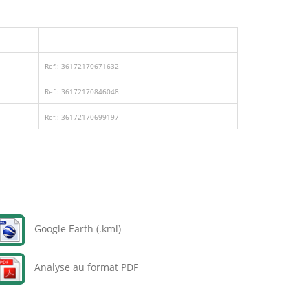
Ref.: 36172170671632
Ref.: 36172170846048
Ref.: 36172170699197
Google Earth (.kml)
Analyse au format PDF