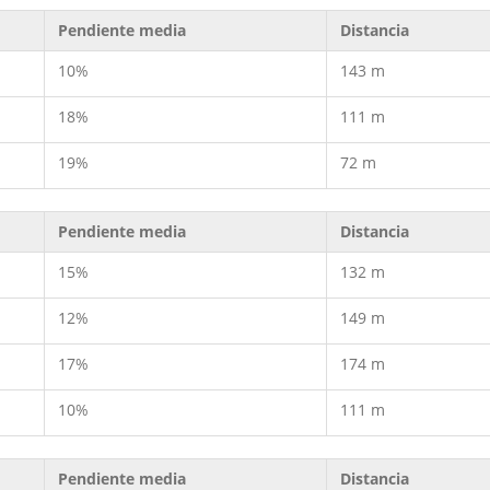
Pendiente media
Distancia
10%
143 m
18%
111 m
19%
72 m
Pendiente media
Distancia
15%
132 m
12%
149 m
17%
174 m
10%
111 m
Pendiente media
Distancia