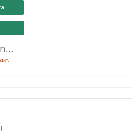
ra
n...
cks".
)