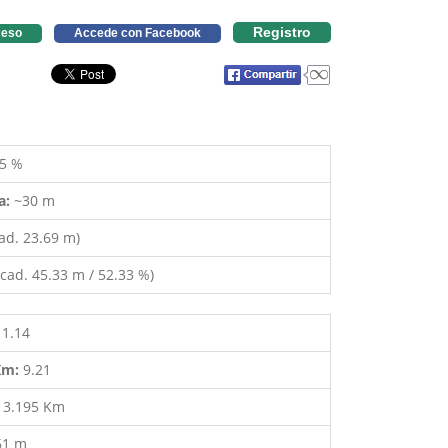
Registro
eso
Accede con Facebook
5 %
a:
~30 m
ad. 23.69 m)
cad. 45.33 m / 52.33 %)
11.14
 Km:
9.21
:
3.195 Km
61 m