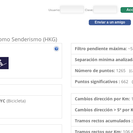
Usuario:
Clave:
Acc
Enviar a un amigo
o como Senderismo (HKG)
Filtro pendiente máxima:
~5
Separación minima analizad
Número de puntos:
1265 (c
Puntos significativos :
662 (
Cambios dirección por Km:
 BYC
(Bicicleta)
Cambios dirección > 5º por
Tramos rectos acumulados 
Tramos rectos por Km:
106.