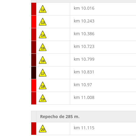
km 10.016
12
km 10.243
13
km 10.386
14
km 10.723
15
km 10.799
16
km 10.831
17
km 10.97
18
km 11.008
19
Repecho de 285 m.
km 11.115
20