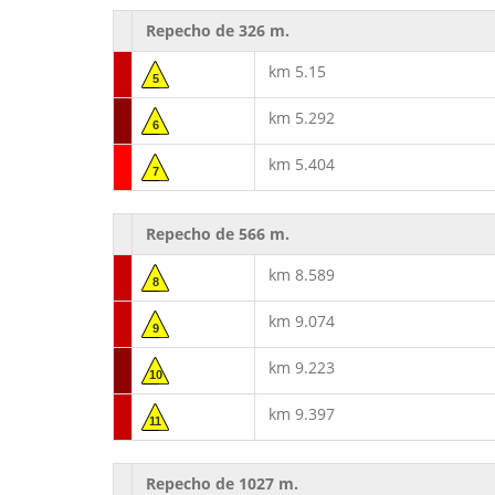
Repecho de 326 m.
km 5.15
5
km 5.292
6
km 5.404
7
Repecho de 566 m.
km 8.589
8
km 9.074
9
km 9.223
10
km 9.397
11
Repecho de 1027 m.