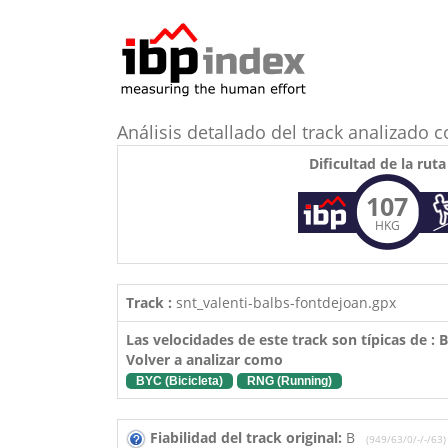
Análisis detallado del track analizad
Dificultad de la ruta
107
HKG
Track :
snt_valenti-balbs-fontdejoan.gpx
Las velocidades de este track son típicas de :
Volver a analizar como
BYC (Bicicleta)
RNG (Running)
Fiabilidad del track original:
B
(949/63/0/-/-/63)