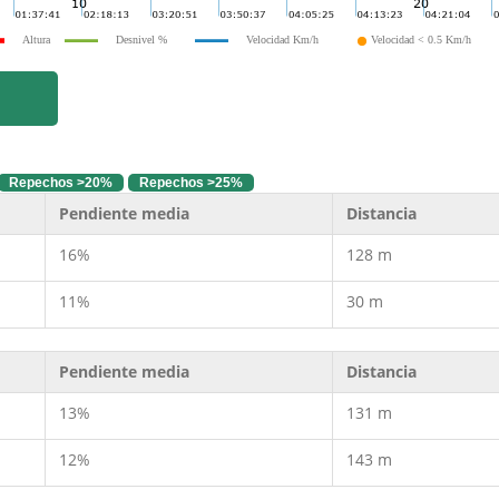
Altura
Desnivel %
Velocidad Km/h
Velocidad < 0.5 Km/h
Repechos >20%
Repechos >25%
Pendiente media
Distancia
16%
128 m
11%
30 m
Pendiente media
Distancia
13%
131 m
12%
143 m