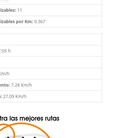
izables:
11
izables por Km:
0.367
7:05 h
 Km/h
ento:
7.28 Km/h
a:
27.09 Km/h