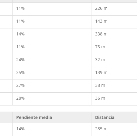
11%
226 m
11%
143 m
14%
338 m
11%
75 m
24%
32 m
35%
139 m
27%
38 m
28%
36 m
Pendiente media
Distancia
14%
285 m