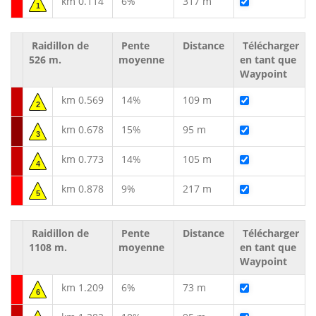
km 0.114
6%
317 m
1
Raidillon de
Pente
Distance
Télécharger
526 m.
moyenne
en tant que
Waypoint
km 0.569
14%
109 m
2
km 0.678
15%
95 m
3
km 0.773
14%
105 m
4
km 0.878
9%
217 m
5
Raidillon de
Pente
Distance
Télécharger
1108 m.
moyenne
en tant que
Waypoint
km 1.209
6%
73 m
6