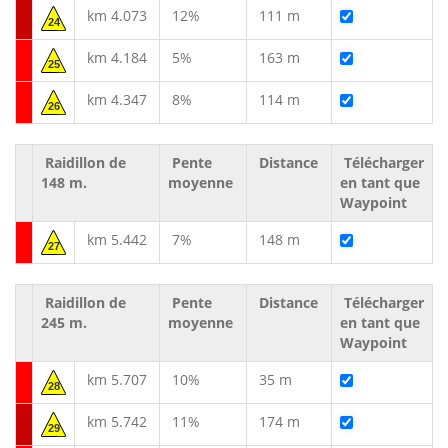
km 4.073
12%
111 m
24
km 4.184
5%
163 m
25
km 4.347
8%
114 m
26
Raidillon de
Pente
Distance
Télécharger
148 m.
moyenne
en tant que
Waypoint
km 5.442
7%
148 m
27
Raidillon de
Pente
Distance
Télécharger
245 m.
moyenne
en tant que
Waypoint
km 5.707
10%
35 m
28
km 5.742
11%
174 m
29