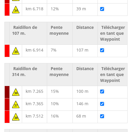
km 6.718
12%
39 m
34
Raidillon de
Pente
Distance
Télécharger
107 m.
moyenne
en tant que
Waypoint
km 6.914
7%
107 m
35
Raidillon de
Pente
Distance
Télécharger
314 m.
moyenne
en tant que
Waypoint
km 7.265
15%
100 m
36
km 7.365
10%
146 m
37
km 7.512
16%
68 m
38