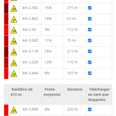
km 2.592
15%
271 m
16
km 2.863
18%
67 m
17
km 2.93
9%
112 m
18
km 3.043
11%
75 m
19
km 3.118
18%
211 m
20
km 3.329
12%
115 m
21
km 3.444
8%
107 m
22
Raidillon de
Pente
Distance
Télécharger
613 m.
moyenne
en tant que
Waypoint
km 3.849
8%
225 m
23