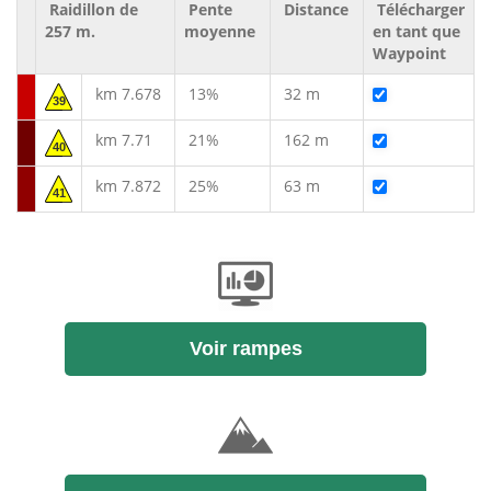
Raidillon de
Pente
Distance
Télécharger
257 m.
moyenne
en tant que
Waypoint
km 7.678
13%
32 m
39
km 7.71
21%
162 m
40
km 7.872
25%
63 m
41
Voir rampes