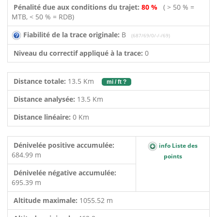
Pénalité due aux conditions du trajet:
80 %
( > 50 % =
MTB, < 50 % = RDB)
Fiabilité de la trace originale:
B
(687/69/0/-/-/69)
Niveau du correctif appliqué à la trace:
0
Distance totale:
13.5 Km
mi / ft ?
Distance analysée:
13.5 Km
Distance linéaire:
0 Km
Dénivelée positive accumulée:
info Liste des
684.99 m
points
Dénivelée négative accumulée:
695.39 m
Altitude maximale:
1055.52 m