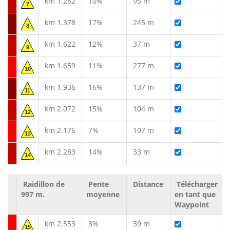
km 1.282
10%
95 m
7
km 1.378
17%
245 m
8
km 1.622
12%
37 m
9
km 1.659
11%
277 m
10
km 1.936
16%
137 m
11
km 2.072
15%
104 m
12
km 2.176
7%
107 m
13
km 2.283
14%
33 m
14
Raidillon de
Pente
Distance
Télécharger
997 m.
moyenne
en tant que
Waypoint
km 2.553
8%
39 m
15