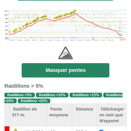
Masquer pentes
Raidillons > 5%
Raidillons >5%
Raidillons >10%
Raidillons >15%
Raidillons
>20%
Raidillons >25%
Raidillon de
Pente
Distance
Télécharger
317 m.
moyenne
en tant que
Waypoint