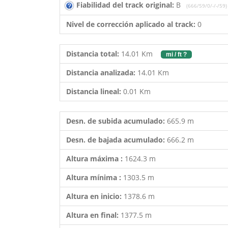
Fiabilidad del track original:
B
(666/59/0/-/-/59)
Nivel de corrección aplicado al track:
0
Distancia total:
14.01 Km
mi / ft ?
Distancia analizada:
14.01 Km
Distancia lineal:
0.01 Km
Desn. de subida acumulado:
665.9 m
Desn. de bajada acumulado:
666.2 m
Altura máxima :
1624.3 m
Altura mínima :
1303.5 m
Altura en inicio:
1378.6 m
Altura en final:
1377.5 m