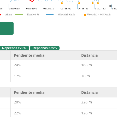
Altura
Desnivel %
Velocidad Km/h
Velocidad < 0.5 Km/h
Repechos >20%
Repechos >25%
Pendiente media
Distancia
24%
186 m
17%
76 m
Pendiente media
Distancia
20%
228 m
22%
126 m