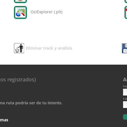
OziExplorer (.plt)
Eliminar track y análisis
os registrados)
A
Us
Cl
a ruta podría ser de tu interés.
comas