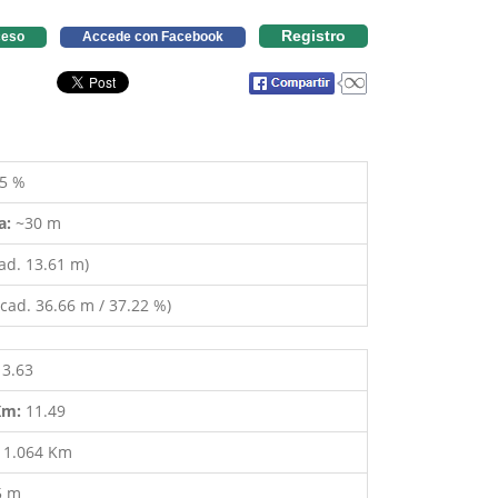
Registro
eso
Accede con Facebook
5 %
a:
~30 m
ad. 13.61 m)
cad. 36.66 m / 37.22 %)
13.63
 Km:
11.49
:
1.064 Km
5 m