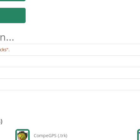
n...
cks".
)
CompeGPS (.trk)