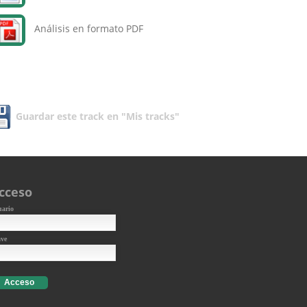
Análisis en formato PDF
Guardar este track en "Mis tracks"
cceso
uario
ave
Acceso