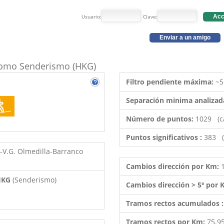
Usuario:
Clave:
Acc
Enviar a un amigo
o como Senderismo (HKG)
Filtro pendiente máxima:
~5
Separación minima analizad
Número de puntos:
1029 (c
Puntos significativos :
383 (
-V.G. Olmedilla-Barranco
Cambios dirección por Km:
 HKG
(Senderismo)
Cambios dirección > 5º por
Tramos rectos acumulados 
Tramos rectos por Km:
75.9