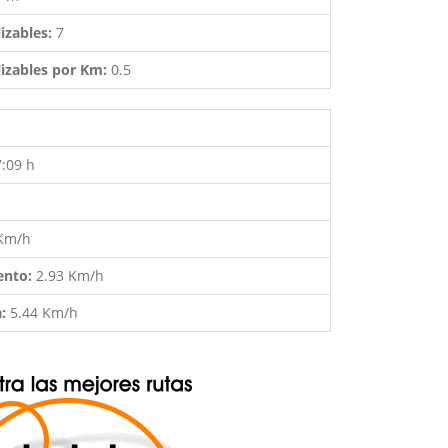
izables:
7
izables por Km:
0.5
7:09 h
 Km/h
ento:
2.93 Km/h
a:
5.44 Km/h