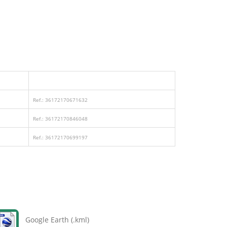
Ref.: 36172170671632
Ref.: 36172170846048
Ref.: 36172170699197
Google Earth (.kml)