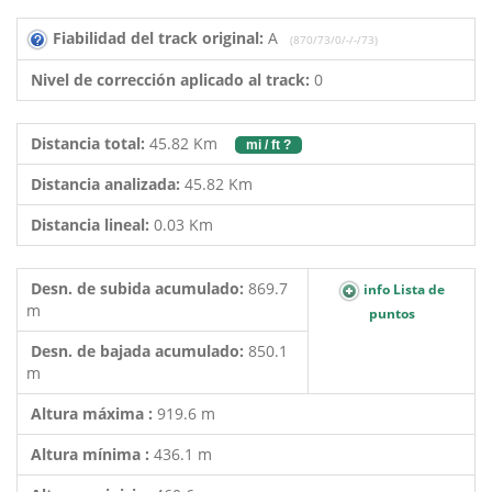
Fiabilidad del track original:
A
(870/73/0/-/-/73)
Nivel de corrección aplicado al track:
0
Distancia total:
45.82 Km
mi / ft ?
Distancia analizada:
45.82 Km
Distancia lineal:
0.03 Km
Desn. de subida acumulado:
869.7
info Lista de
m
puntos
Desn. de bajada acumulado:
850.1
m
Altura máxima :
919.6 m
Altura mínima :
436.1 m