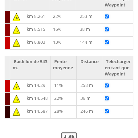
Waypoint
km 8.261
22%
253 m
4
km 8.515
16%
38 m
5
km 8.803
13%
144 m
6
Raidillon de 543
Pente
Distance
Télécharger
m.
moyenne
en tant que
Waypoint
km 14.29
11%
258 m
7
km 14.548
22%
39 m
8
km 14.587
28%
246 m
9