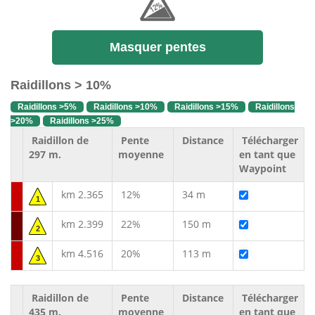
Masquer pentes
Raidillons > 10%
Raidillons >5%
Raidillons >10%
Raidillons >15%
Raidillons
>20%
Raidillons >25%
Raidillon de
Pente
Distance
Télécharger
297 m.
moyenne
en tant que
Waypoint
km 2.365
12%
34 m
1
km 2.399
22%
150 m
2
km 4.516
20%
113 m
3
Raidillon de
Pente
Distance
Télécharger
435 m.
moyenne
en tant que