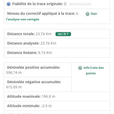
Fiabilité de la trace originale:
D
(993/35/2/2/4/76)
Niveau du correctif appliqué à la trace:
6
Voir
l'analyse non corrigée
Distance totale:
23.74 Km
mi / ft ?
Distance analysée:
23.74 Km
Distance linéaire:
8.19 Km
Dénivelée positive accumulée:
info Liste des
598.74 m
points
Dénivelée négative accumulée:
615.09 m
Altitude maximale:
196.8 m
Altitude minimale:
-2.9 m