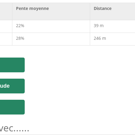
Pente moyenne
Distance
22%
39 m
28%
246 m
tude
c......