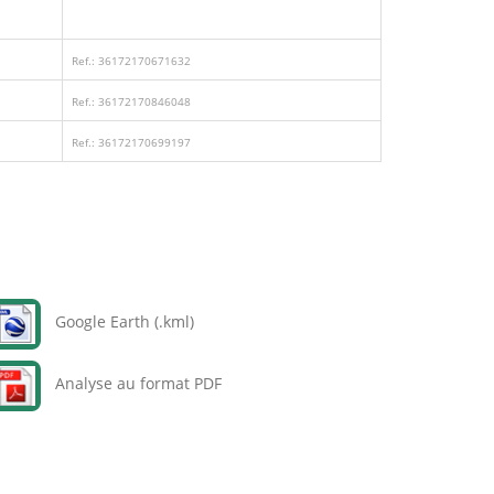
Ref.: 36172170671632
Ref.: 36172170846048
Ref.: 36172170699197
Google Earth (.kml)
Analyse au format PDF