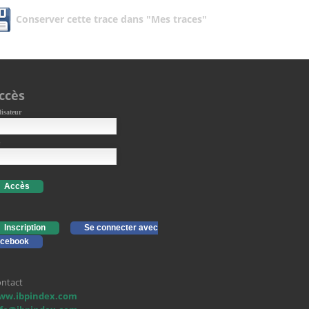
Conserver cette trace dans "Mes traces"
ccès
lisateur
Accès
Inscription
Se connecter avec
cebook
ntact
ww.ibpindex.com