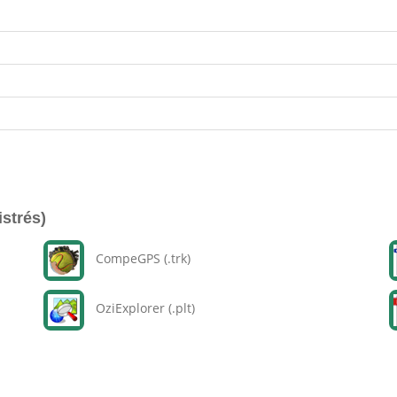
istrés)
CompeGPS (.trk)
OziExplorer (.plt)