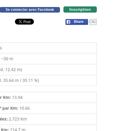
Inscription
Se connecter avec Facebook
%
:
~30 m
d. 12.42 m)
. 35.64 m / 35.11 %)
ar Km:
13.94
º par Km:
10.66
lées:
2.723 Km
r Km:
114.7 m