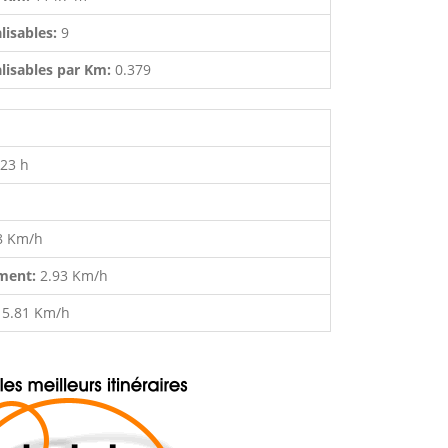
lisables:
9
lisables par Km:
0.379
:23 h
8 Km/h
ment:
2.93 Km/h
:
5.81 Km/h