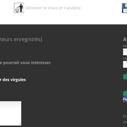
Eliminer le trace et l'analyse
ateurs enregistrés)
A
Uti
Clé
e pourrait vous intéresser.
r des virgules
Fa
Co
w