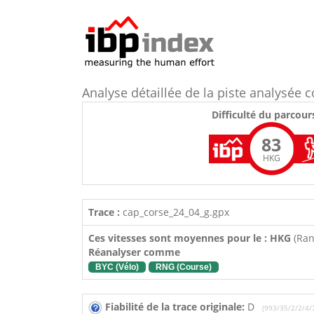
Analyse détaillée de la piste analysé
Difficulté du parcour
83
HKG
Trace :
cap_corse_24_04_g.gpx
Ces vitesses sont moyennes pour le : HKG
(Ra
Réanalyser comme
BYC (Vélo)
RNG (Course)
Fiabilité de la trace originale:
D
(993/35/2/2/4/