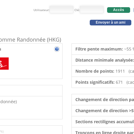
Utilisateur:
Clé:
Accès
Envoyer à un ami
e comme Randonnée (HKG)
s
Filtre pente maximum:
~55 
Distance minimale analysée
Nombre de points:
1911 (ca
Points significatifs:
671 (cad
Changement de direction p
ndonnée)
Changement de direction >5
Sections rectilignes accumu
76)
Tronçons en ligne droite pa