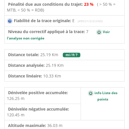
Pénalité due aux conditions du trajet:
23 %
( > 50 % =
MTB, < 50 % = RDB)
Fiabilité de la trace originale:
E
(490/21/2/2/2/60)
Niveau du correctif appliqué à la trace:
7
Voir
l'analyse non corrigée
Distance totale:
25.19 Km
mi / ft ?
Distance analysée:
25.19 Km
Distance linéaire:
10.33 Km
Dénivelée positive accumulée:
info Liste des
126.25 m
points
Dénivelée négative accumulée:
120.45 m
Altitude maximale:
36.03 m