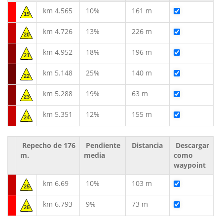
km 4.565
10%
161 m
19
km 4.726
13%
226 m
20
km 4.952
18%
196 m
21
km 5.148
25%
140 m
22
km 5.288
19%
63 m
23
km 5.351
12%
155 m
24
Repecho de 176
Pendiente
Distancia
Descargar
m.
media
como
waypoint
km 6.69
10%
103 m
25
km 6.793
9%
73 m
26