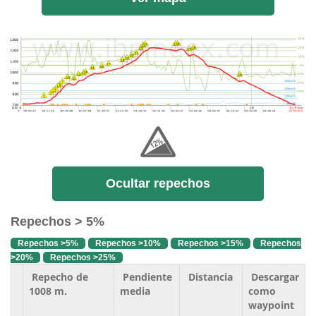
Ocultar repechos
Repechos > 5%
Repechos >5%
Repechos >10%
Repechos >15%
Repechos
>20%
Repechos >25%
Repecho de
Pendiente
Distancia
Descargar
1008 m.
media
como
waypoint