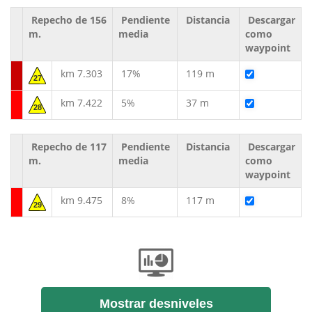
Repecho de 156
Pendiente
Distancia
Descargar
m.
media
como
waypoint
km 7.303
17%
119 m
27
km 7.422
5%
37 m
28
Repecho de 117
Pendiente
Distancia
Descargar
m.
media
como
waypoint
km 9.475
8%
117 m
29
Mostrar desniveles