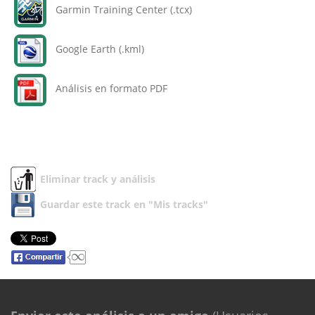
Garmin Training Center (.tcx)
Google Earth (.kml)
Análisis en formato PDF
Eliminar track y análisis
Guardar este track en "Mis tracks"