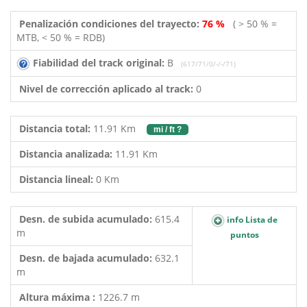
Penalización condiciones del trayecto:
76 %
( > 50 % =
MTB, < 50 % = RDB)
Fiabilidad del track original:
B
(617/71/0/-/-/71)
Nivel de corrección aplicado al track:
0
Distancia total:
11.91 Km
mi / ft ?
Distancia analizada:
11.91 Km
Distancia lineal:
0 Km
Desn. de subida acumulado:
615.4
info Lista de
m
puntos
Desn. de bajada acumulado:
632.1
m
Altura máxima :
1226.7 m